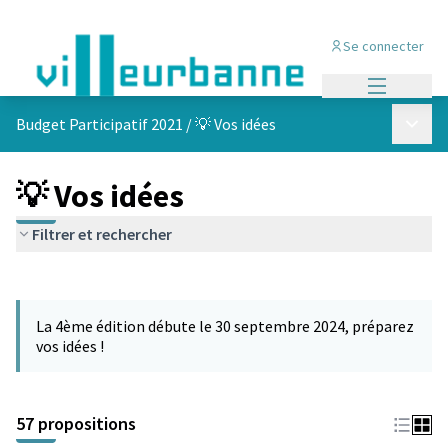
Se connecter
Menu princi
Menu p
Budget Participatif 2021
/
💡 Vos idées
💡 Vos idées
Filtrer et rechercher
Passer la carte
L'élément suivant est une carte qui présente les éléments de cet
La 4ème édition débute le 30 septembre 2024, préparez
vos idées !
57 propositions