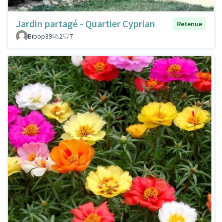
Jardin partagé - Quartier Cyprian
Retenue
Bibop39
2
7