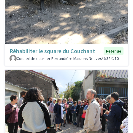
Réhabiliter le square du Couchant
Retenue
Conseil de quartier Ferrandière Maisons Neuves
32
10