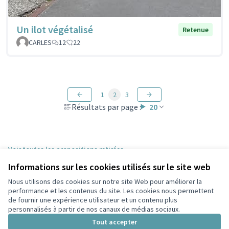
Un ilot végétalisé
Retenue
CARLES
12
22
1
2
3
Résultats par page :
20
Voir toutes les propositions retirées
Informations sur les cookies utilisés sur le site web
Nous utilisons des cookies sur notre site Web pour améliorer la
Conditions d'utilisation
performance et les contenus du site. Les cookies nous permettent
Paramètres des cookies
de fournir une expérience utilisateur et un contenu plus
Participez Villeurbanne sur X
Participez Villeurbanne sur Facebook
Participez Villeurbanne sur Instagram
Participez Villeurbanne sur YouTube
personnalisés à partir de nos canaux de médias sociaux.
(Lien externe)
(Lien externe)
(Lien externe)
(Lien externe)
Tout accepter