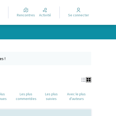
Rencontres
Activité
Se connecter
e des points de carte. L'élément peut être utilisé avec un lecteur
es !
plus
Les plus
Les plus
Avec le plus
nues
commentées
suivies
d'auteurs