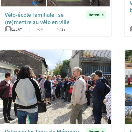
Vélo-école familiale : se
Retenue
(re)mettre au vélo en ville
LEJAY
4
27
Valoriser les lieux de Mémoire
Retenue