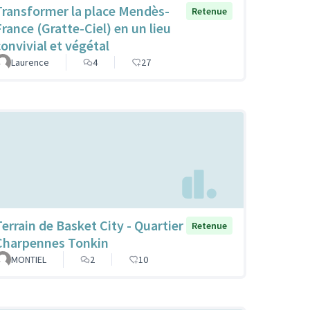
Transformer la place Mendès-
Retenue
France (Gratte-Ciel) en un lieu
convivial et végétal
Laurence
4
27
Terrain de Basket City - Quartier
Retenue
Charpennes Tonkin
MONTIEL
2
10