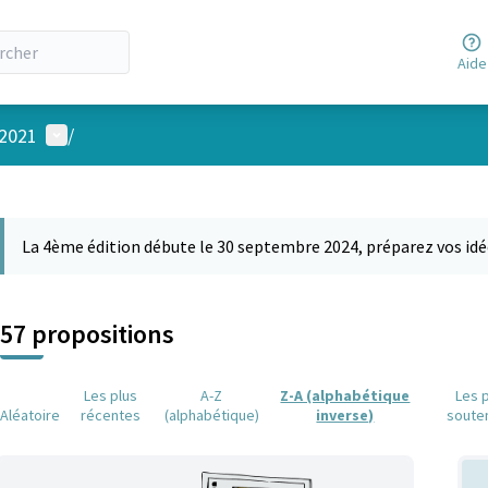
Aide
Menu utilisateur
 2021
/
 la carte
 suivant est une carte qui présente les éléments de cette page comm
La 4ème édition débute le 30 septembre 2024, préparez vos idé
57 propositions
Les plus
A-Z
Z-A (alphabétique
Les 
Aléatoire
récentes
(alphabétique)
inverse)
soute