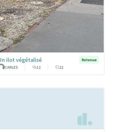
Un ilot végétalisé
Retenue
CARLES
12
22