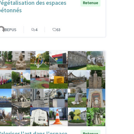
Végétalisation des espaces
Retenue
bétonnés
BEPUS
4
63
Valoriser l'art dans l'espace
Retenue