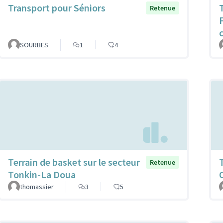
Transport pour Séniors
Retenue
SOURBES
1
4
Terrain de basket sur le secteur
Retenue
Tonkin-La Doua
thomassier
3
5