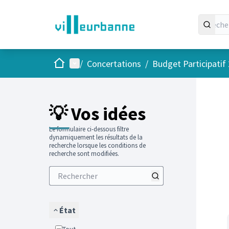
Accueil
Menu principal
/
Concertations
/
Budget Participatif
Passer
L'élément
💡 Vos idées
Le formulaire ci-dessous filtre
dynamiquement les résultats de la
recherche lorsque les conditions de
recherche sont modifiées.
État