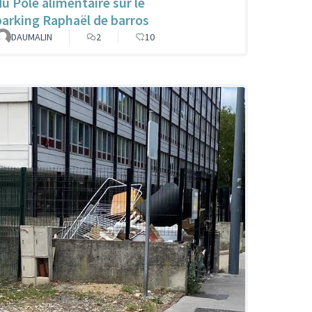
du Pôle alimentaire sur le
parking Raphaël de barros
DAUMALIN
2
10