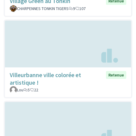
Village Green au Tonkin
Retenue
CHARPENNES TONKIN TIGERS
9
107
Villeurbanne ville colorée et
Retenue
artistique !
Lou
5
22