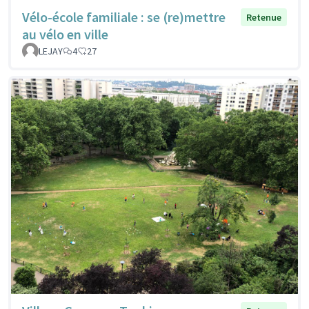
Vélo-école familiale : se (re)mettre
Retenue
au vélo en ville
LEJAY
4
27