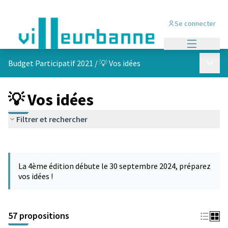
Se connecter
Menu princi
Menu p
Budget Participatif 2021
/
💡 Vos idées
💡 Vos idées
Filtrer et rechercher
Passer la carte
L'élément suivant est une carte qui présente les éléments de cet
La 4ème édition débute le 30 septembre 2024, préparez
vos idées !
57 propositions