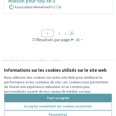
maison pour tou-te-s
Association WeeeFund
1
6
1
2
3
Résultats par page :
25
Voir toutes les propositions retirées
Informations sur les cookies utilisés sur le site web
Nous utilisons des cookies sur notre site Web pour améliorer la
Conditions d'utilisation
performance et les contenus du site. Les cookies nous permettent
Paramètres des cookies
de fournir une expérience utilisateur et un contenu plus
Participez Villeurbanne sur X
Participez Villeurbanne sur Facebook
Participez Villeurbanne sur Instagram
Participez Villeurbanne sur YouTube
personnalisés à partir de nos canaux de médias sociaux.
(Lien externe)
(Lien externe)
(Lien externe)
(Lien externe)
Tout accepter
Accepter seulement les cookies essentiels
Licence Cre
(Lien extern
Paramètres
(Lien externe)