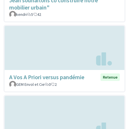
Jean souhaitons co construire notre
mobilier urbain"
kendri
5
42
A Vos A Priori versus pandémie
Retenue
GEM Envol et Cie
0
2