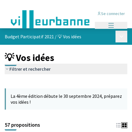
Se connecter
Menu princi
Menu p
Budget Participatif 2021
/
💡 Vos idées
💡 Vos idées
Filtrer et rechercher
Passer la carte
L'élément suivant est une carte qui présente les éléments de cet
La 4ème édition débute le 30 septembre 2024, préparez
vos idées !
57 propositions