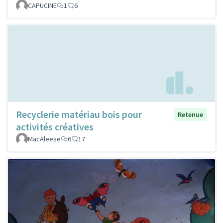
CAPUCINE
1
6
Recyclerie matériau bois pour
Retenue
activités créatives
MacAleese
6
17