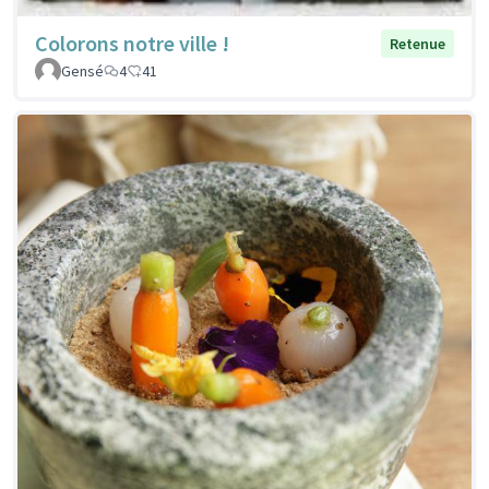
Colorons notre ville !
Retenue
Gensé
4
41