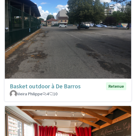
Basket outdoor à De Barros
Retenue
Vieira Philippe
4
10