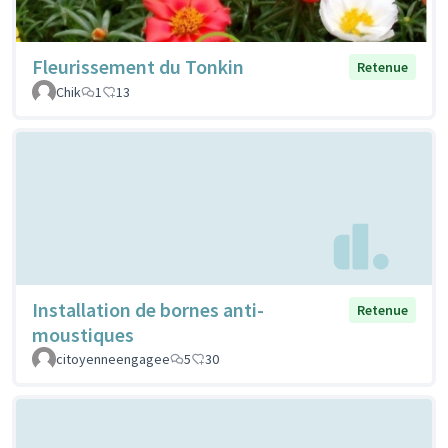
Fleurissement du Tonkin
Retenue
Chik
1
13
Installation de bornes anti-
Retenue
moustiques
citoyenneengagee
5
30