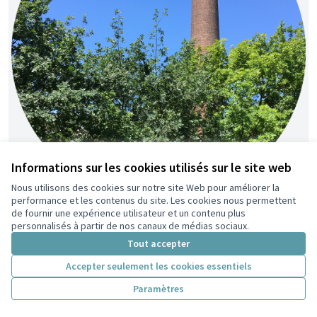
Informations sur les cookies utilisés sur le site web
Nous utilisons des cookies sur notre site Web pour améliorer la
performance et les contenus du site. Les cookies nous permettent
de fournir une expérience utilisateur et un contenu plus
Renaturons le Parc du Centre !
Retenue
personnalisés à partir de nos canaux de médias sociaux.
Nico
7
36
Tout accepter
Accepter seulement les cookies essentiels
Paramètres