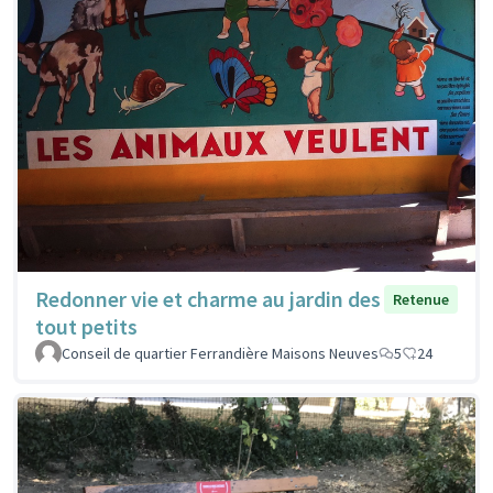
Redonner vie et charme au jardin des
Retenue
tout petits
Conseil de quartier Ferrandière Maisons Neuves
5
24