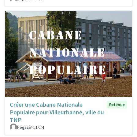
Créer une Cabane Nationale
Retenue
Populaire pour Villeurbanne, ville du
TNP
Pegaze
1
4