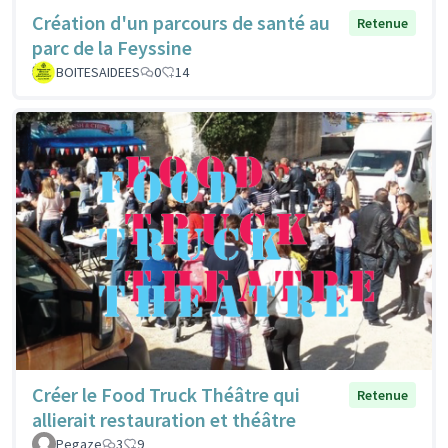
Création d'un parcours de santé au
Retenue
parc de la Feyssine
BOITESAIDEES
0
14
Créer le Food Truck Théâtre qui
Retenue
allierait restauration et théâtre
Pegaze
3
9