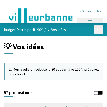
Se connecter
Menu princi
Menu p
Budget Participatif 2021
/
💡 Vos idées
💡 Vos idées
Passer la carte
L'élément suivant est une carte qui présente les éléments de cet
La 4ème édition débute le 30 septembre 2024, préparez
vos idées !
57 propositions