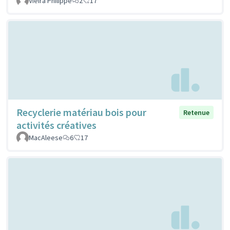
Vieira Philippe
2
17
Recyclerie matériau bois pour
Retenue
activités créatives
MacAleese
6
17