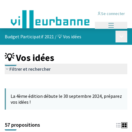
Se connecter
Menu princi
Menu p
Budget Participatif 2021
/
💡 Vos idées
💡 Vos idées
Filtrer et rechercher
Passer la carte
L'élément suivant est une carte qui présente les éléments de cet
La 4ème édition débute le 30 septembre 2024, préparez
vos idées !
57 propositions