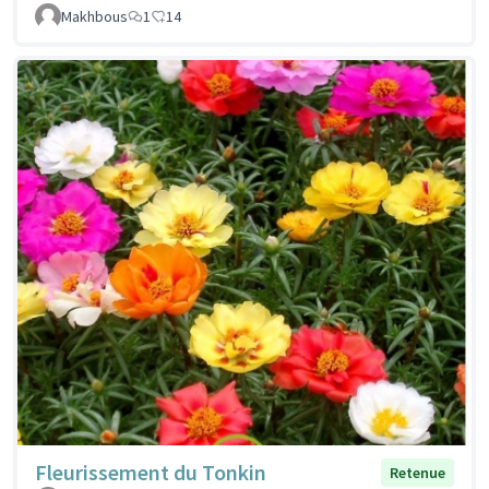
Makhbous
1
14
Fleurissement du Tonkin
Retenue