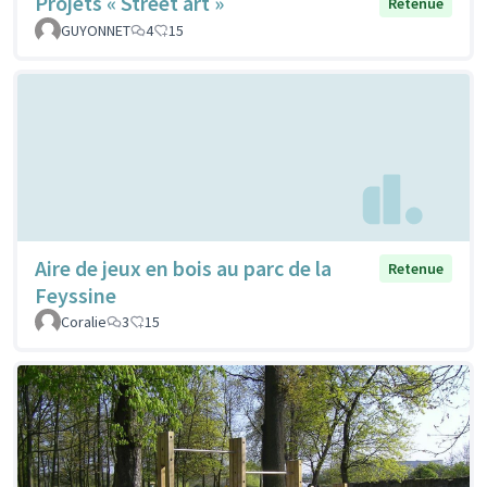
Projets « Street art »
Retenue
GUYONNET
4
15
Aire de jeux en bois au parc de la
Retenue
Feyssine
Coralie
3
15