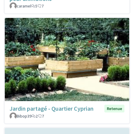
caramel
5
7
Jardin partagé - Quartier Cyprian
Retenue
Bibop39
2
7