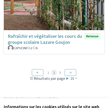
Rafraîchir et végétaliser les cours du
Retenue
groupe scolaire Lazare Goujon
CAPUCINE
1
6
1
2
3
Résultats par page :
25
Voir toutes les propositions retirées
Informations sur les cookies utilisés sur le site web