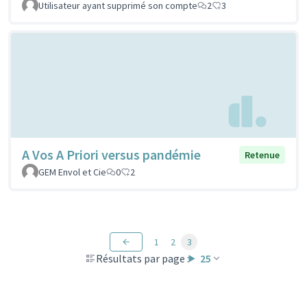
Utilisateur ayant supprimé son compte
2
3
A Vos A Priori versus pandémie
Retenue
GEM Envol et Cie
0
2
1
2
3
Résultats par page :
25