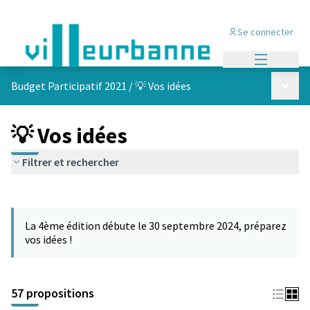
Se connecter
Menu princi
Menu p
Budget Participatif 2021
/
💡 Vos idées
💡 Vos idées
Filtrer et rechercher
Passer la carte
L'élément suivant est une carte qui présente les éléments de cet
La 4ème édition débute le 30 septembre 2024, préparez
vos idées !
57 propositions