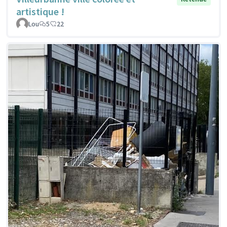
artistique !
Lou
5
22