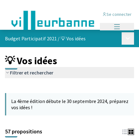
Se connecter
Menu princi
Menu p
Budget Participatif 2021
/
💡 Vos idées
💡 Vos idées
Filtrer et rechercher
Passer la carte
L'élément suivant est une carte qui présente les éléments de cet
La 4ème édition débute le 30 septembre 2024, préparez
vos idées !
57 propositions