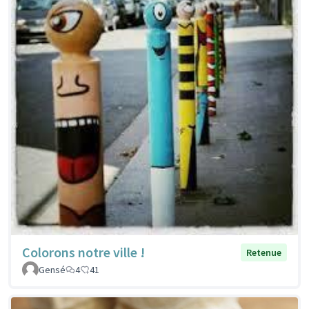
Colorons notre ville !
Retenue
Gensé
4
41