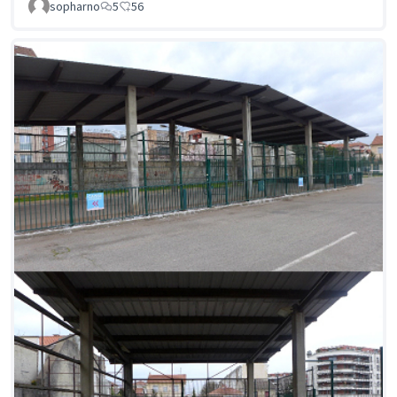
sopharno
5
56