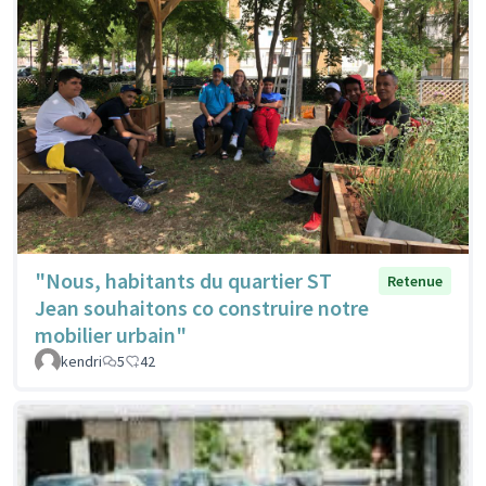
"Nous, habitants du quartier ST
Retenue
Jean souhaitons co construire notre
mobilier urbain"
kendri
5
42