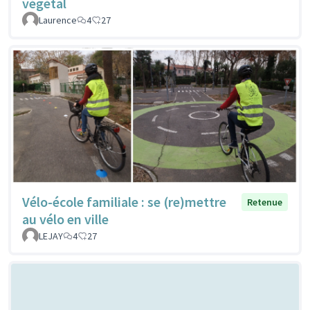
végétal
Laurence
4
27
Vélo-école familiale : se (re)mettre
Retenue
au vélo en ville
LEJAY
4
27