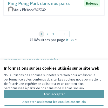
Ping Pong Park dans nos parcs
Retenue
Vieira Philippe
3
20
1
2
3
Résultats par page :
25
Voir toutes les propositions retirées
Informations sur les cookies utilisés sur le site web
Nous utilisons des cookies sur notre site Web pour améliorer la
Conditions d'utilisation
performance et les contenus du site. Les cookies nous permettent
Paramètres des cookies
de fournir une expérience utilisateur et un contenu plus
Participez Villeurbanne sur X
Participez Villeurbanne sur Facebook
Participez Villeurbanne sur Instagram
Participez Villeurbanne sur YouTube
personnalisés à partir de nos canaux de médias sociaux.
(Lien externe)
(Lien externe)
(Lien externe)
(Lien externe)
Tout accepter
Accepter seulement les cookies essentiels
Licence Cre
(Lien extern