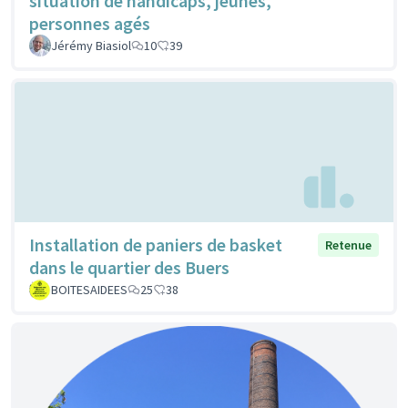
situation de handicaps, jeunes,
personnes agés
Jérémy Biasiol
10
39
Installation de paniers de basket
Retenue
dans le quartier des Buers
BOITESAIDEES
25
38