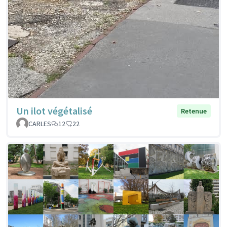
Un ilot végétalisé
Retenue
CARLES
12
22