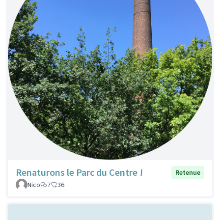
Renaturons le Parc du Centre !
Retenue
Nico
7
36