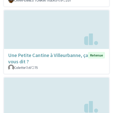
CHARPENNES TONKIN TIGERS
9
107
Une Petite Cantine à Villeurbanne, ça
Retenue
vous dit ?
Colette
6
75