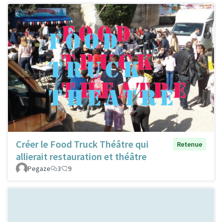
Créer le Food Truck Théâtre qui
Retenue
allierait restauration et théâtre
Pegaze
3
9