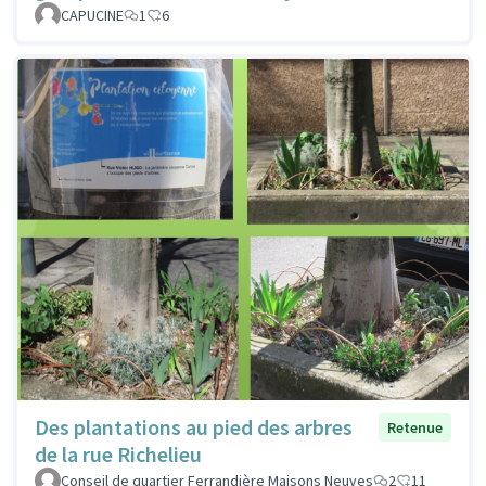
CAPUCINE
1
6
Des plantations au pied des arbres
Retenue
de la rue Richelieu
Conseil de quartier Ferrandière Maisons Neuves
2
11