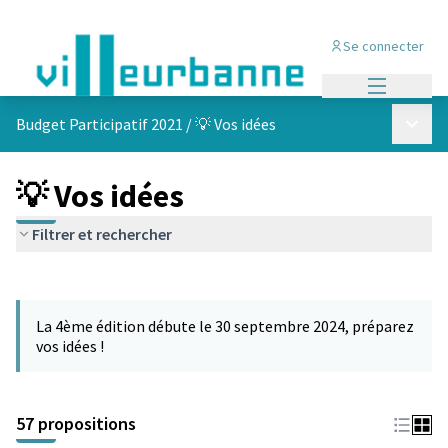
Se connecter
Menu princi
Menu p
Budget Participatif 2021
/
💡 Vos idées
💡 Vos idées
Filtrer et rechercher
Passer la carte
L'élément suivant est une carte qui présente les éléments de cet
La 4ème édition débute le 30 septembre 2024, préparez
vos idées !
57 propositions