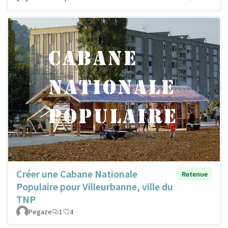
Créer une Cabane Nationale
Retenue
Populaire pour Villeurbanne, ville du
TNP
Pegaze
1
4