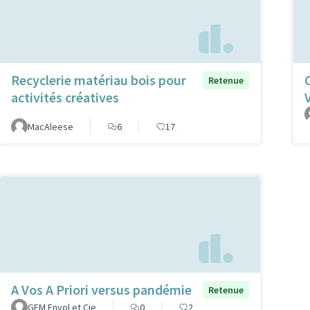
Recyclerie matériau bois pour
Retenue
activités créatives
MacAleese
6
17
A Vos A Priori versus pandémie
Retenue
GEM Envol et Cie
0
2