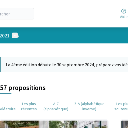
Aide
Menu utilisateur
 2021
/
 la carte
 suivant est une carte qui présente les éléments de cette page comm
La 4ème édition débute le 30 septembre 2024, préparez vos idé
57 propositions
Les plus
A-Z
Z-A (alphabétique
Les pl
Aléatoire
récentes
(alphabétique)
inverse)
souten