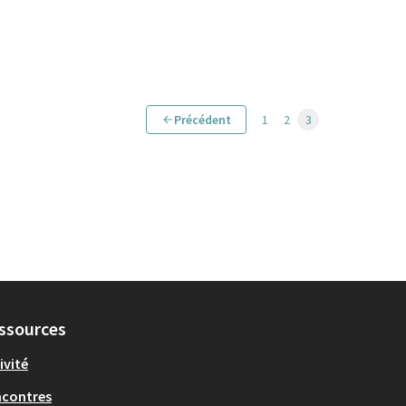
Précédent
1
2
3
ssources
ivité
ncontres