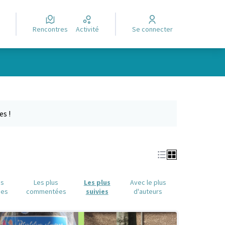
Rencontres
Activité
Se connecter
e des points de carte. L'élément peut être utilisé avec un lecteur
es !
us
Les plus
Les plus
Avec le plus
ues
commentées
suivies
d'auteurs