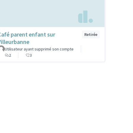
Café parent enfant sur
Retirée
Villeurbanne
Utilisateur ayant supprimé son compte
2
3