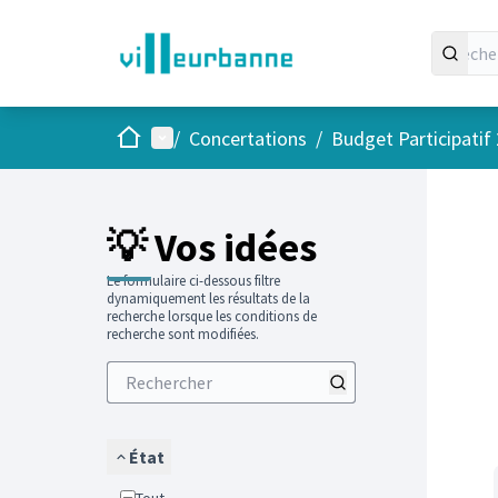
Accueil
Menu principal
/
Concertations
/
Budget Participatif
Passer
L'élément
💡 Vos idées
Le formulaire ci-dessous filtre
dynamiquement les résultats de la
recherche lorsque les conditions de
recherche sont modifiées.
État