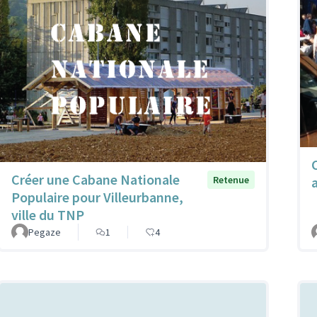
Créer une Cabane Nationale
a
Retenue
Populaire pour Villeurbanne,
ville du TNP
Pegaze
1
4