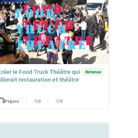
Créer le Food Truck Théâtre qui
Retenue
llierait restauration et théâtre
Pegaze
3
9