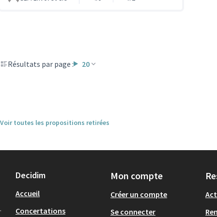
Résultats par page :
20
Voir toutes les propositions retirées
Decidim
Mon compte
Re
Accueil
Créer un compte
Act
.
Concertations
Se connecter
Re