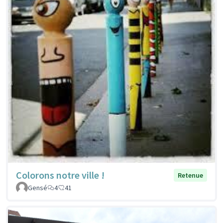
Colorons notre ville !
Retenue
Gensé
4
41