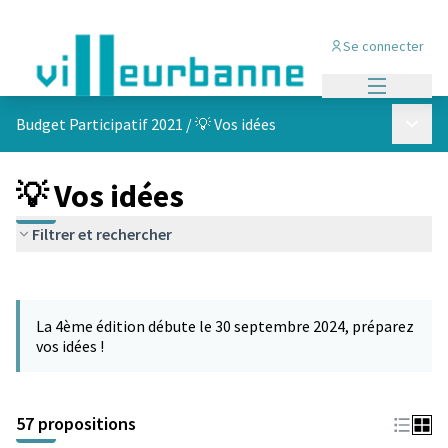
Se connecter
Menu princi
Menu p
Budget Participatif 2021
/
💡 Vos idées
💡 Vos idées
Filtrer et rechercher
Passer la carte
L'élément suivant est une carte qui présente les éléments de cet
La 4ème édition débute le 30 septembre 2024, préparez
vos idées !
57 propositions