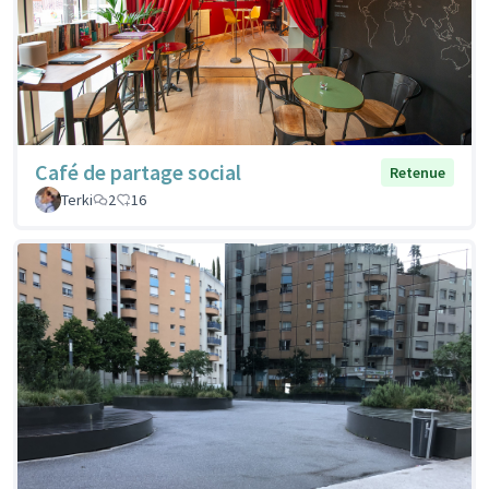
Café de partage social
Retenue
Terki
2
16