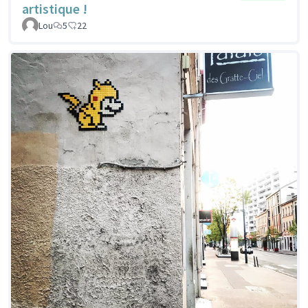
artistique !
Lou
5
22