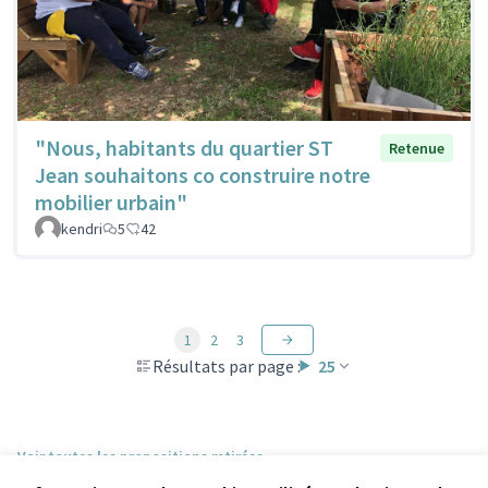
"Nous, habitants du quartier ST
Retenue
Jean souhaitons co construire notre
mobilier urbain"
kendri
5
42
1
2
3
Résultats par page :
25
Voir toutes les propositions retirées