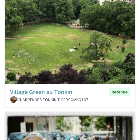
Village Green au Tonkin
Retenue
CHARPENNES TONKIN TIGERS
9
107