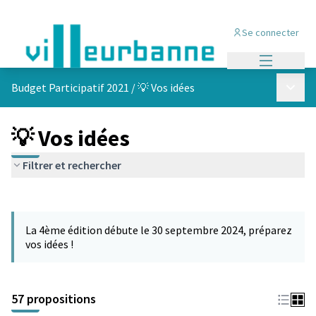
Se connecter
Menu princi
Menu p
Budget Participatif 2021
/
💡 Vos idées
💡 Vos idées
Filtrer et rechercher
Passer la carte
L'élément suivant est une carte qui présente les éléments de cet
La 4ème édition débute le 30 septembre 2024, préparez
vos idées !
57 propositions