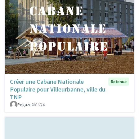
Créer une Cabane Nationale
Retenue
Populaire pour Villeurbanne, ville du
TNP
Pegaze
1
4