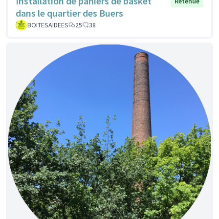
Installation de paniers de basket
Retenue
dans le quartier des Buers
BOITESAIDEES
25
38