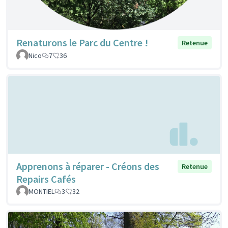
Renaturons le Parc du Centre !
Retenue
Nico
7
36
Apprenons à réparer - Créons des
Retenue
Repairs Cafés
MONTIEL
3
32