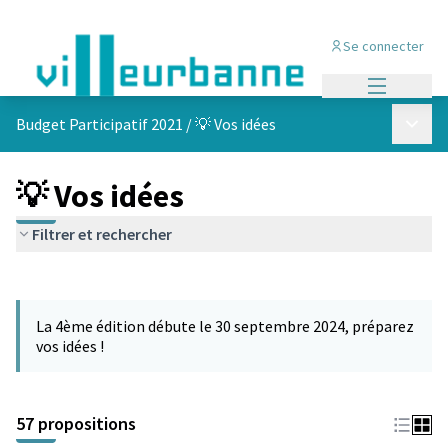
Se connecter
Menu princi
Menu p
Budget Participatif 2021
/
💡 Vos idées
💡 Vos idées
Filtrer et rechercher
Passer la carte
L'élément suivant est une carte qui présente les éléments de cet
La 4ème édition débute le 30 septembre 2024, préparez
vos idées !
57 propositions