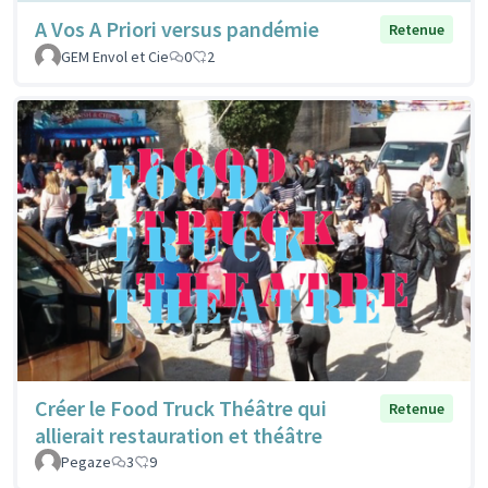
A Vos A Priori versus pandémie
Retenue
GEM Envol et Cie
0
2
Créer le Food Truck Théâtre qui
Retenue
allierait restauration et théâtre
Pegaze
3
9