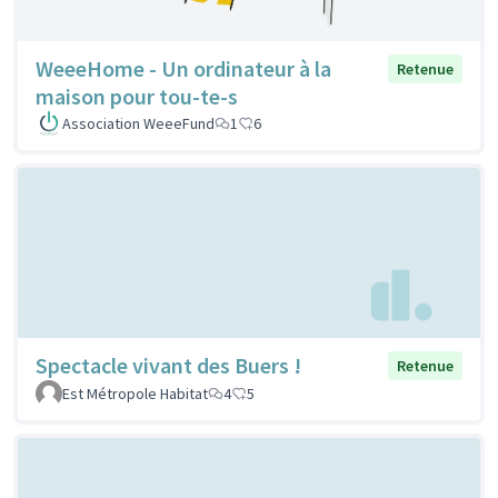
WeeeHome - Un ordinateur à la
Retenue
maison pour tou-te-s
Association WeeeFund
1
6
Spectacle vivant des Buers !
Retenue
Est Métropole Habitat
4
5