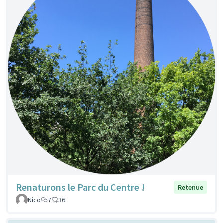
Renaturons le Parc du Centre !
Retenue
Nico
7
36