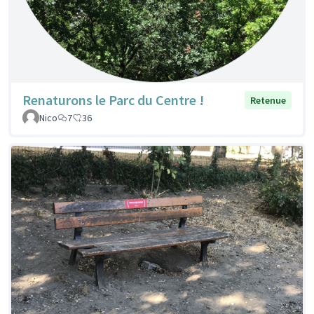
Renaturons le Parc du Centre !
Retenue
Nico
7
36