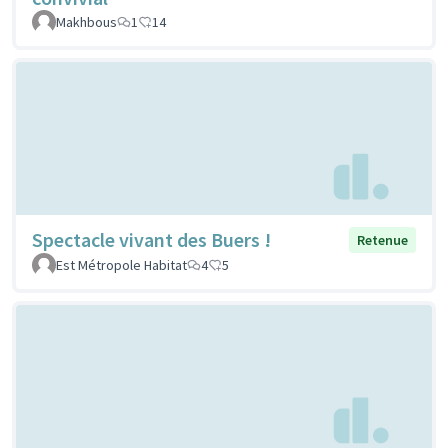
Makhbous
1
14
Spectacle vivant des Buers !
Retenue
Est Métropole Habitat
4
5