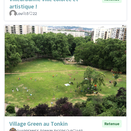
artistique !
Lou
5
22
Village Green au Tonkin
Retenue
CHARPENNES TONKIN TIGERS
9
107