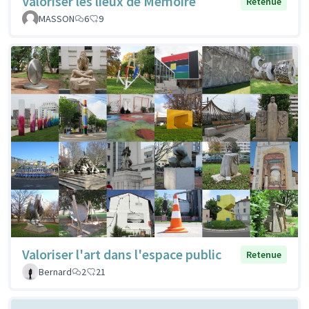
Valoriser les lieux de Mémoire
Retenue
MASSON
6
9
Valoriser l'art dans l'espace public
Retenue
Bernard
2
21