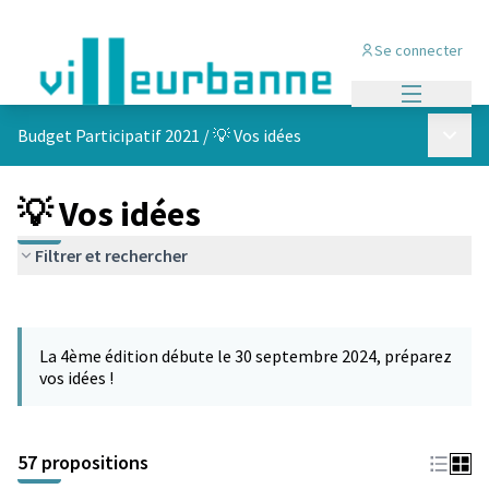
Se connecter
Menu princi
Menu p
Budget Participatif 2021
/
💡 Vos idées
💡 Vos idées
Filtrer et rechercher
Passer la carte
L'élément suivant est une carte qui présente les éléments de cet
La 4ème édition débute le 30 septembre 2024, préparez
vos idées !
57 propositions