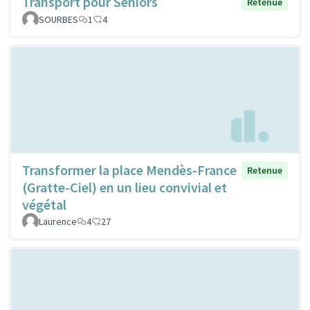
Transport pour Séniors
Retenue
SOURBES
1
4
Transformer la place Mendès-France
Retenue
(Gratte-Ciel) en un lieu convivial et
végétal
Laurence
4
27