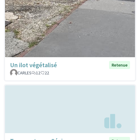
Un ilot végétalisé
Retenue
CARLES
12
22