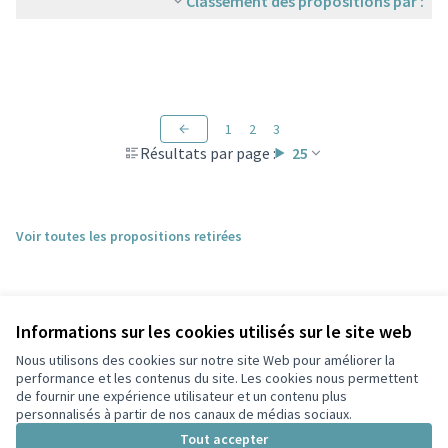
Classement des propositions par :
1
2
3
Résultats par page :
25
Voir toutes les propositions retirées
Informations sur les cookies utilisés sur le site web
Nous utilisons des cookies sur notre site Web pour améliorer la
performance et les contenus du site. Les cookies nous permettent
de fournir une expérience utilisateur et un contenu plus
personnalisés à partir de nos canaux de médias sociaux.
Conditions d'utilisation
Paramètres des cookies
Tout accepter