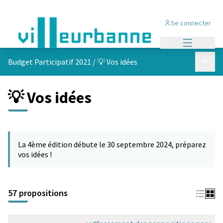
Se connecter
Menu princi
Menu p
Budget Participatif 2021
/
💡 Vos idées
💡 Vos idées
Passer la carte
L'élément suivant est une carte qui présente les éléments de cet
La 4ème édition débute le 30 septembre 2024, préparez
vos idées !
57 propositions