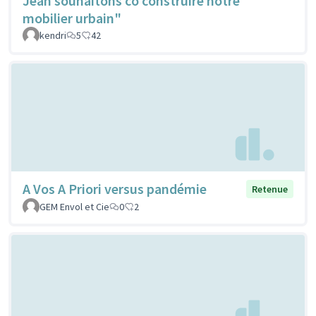
Jean souhaitons co construire notre
mobilier urbain"
kendri
5
42
A Vos A Priori versus pandémie
Retenue
GEM Envol et Cie
0
2