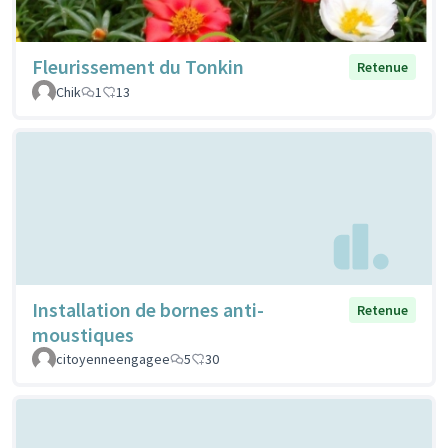
Fleurissement du Tonkin
Retenue
Chik
1
13
Installation de bornes anti-
Retenue
moustiques
citoyenneengagee
5
30