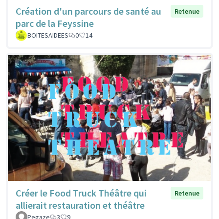
Création d'un parcours de santé au
Retenue
parc de la Feyssine
BOITESAIDEES
0
14
Créer le Food Truck Théâtre qui
Retenue
allierait restauration et théâtre
Pegaze
3
9