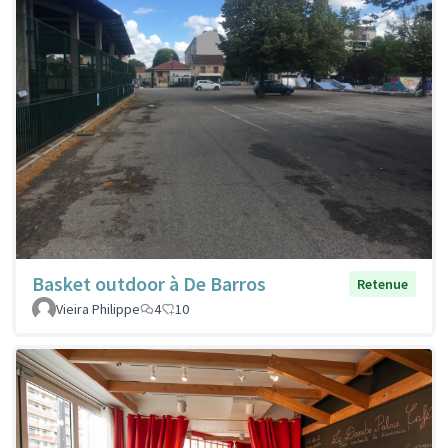
Basket outdoor à De Barros
Retenue
Vieira Philippe
4
10