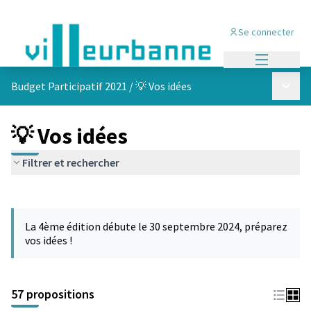
Se connecter
Menu princi
Menu p
Budget Participatif 2021
/
💡 Vos idées
💡 Vos idées
Filtrer et rechercher
Passer la carte
L'élément suivant est une carte qui présente les éléments de cet
La 4ème édition débute le 30 septembre 2024, préparez
vos idées !
57 propositions