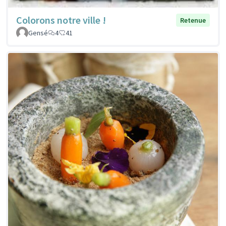
Colorons notre ville !
Retenue
Gensé
4
41