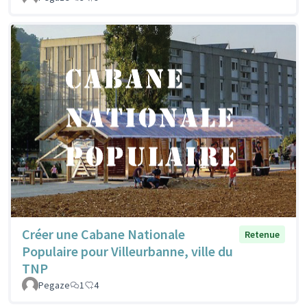
Créer une Cabane Nationale
Retenue
Populaire pour Villeurbanne, ville du
TNP
Pegaze
1
4