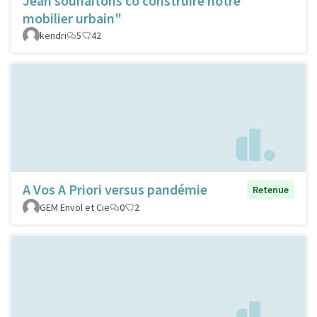
Jean souhaitons co construire notre
mobilier urbain"
kendri
5
42
A Vos A Priori versus pandémie
Retenue
GEM Envol et Cie
0
2