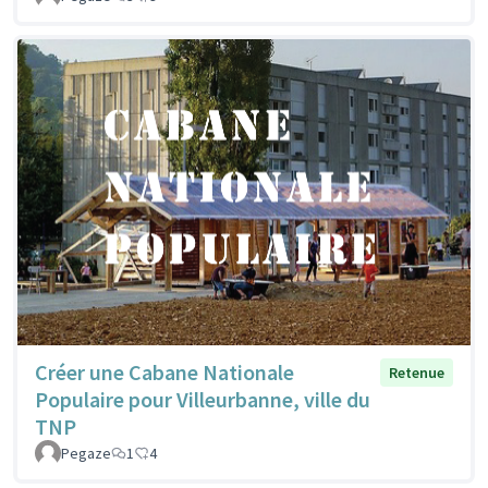
Créer une Cabane Nationale
Retenue
Populaire pour Villeurbanne, ville du
TNP
Pegaze
1
4