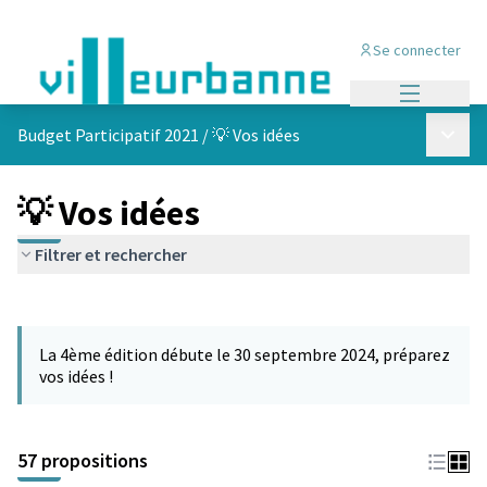
Se connecter
Menu princi
Menu p
Budget Participatif 2021
/
💡 Vos idées
💡 Vos idées
Filtrer et rechercher
Passer la carte
L'élément suivant est une carte qui présente les éléments de cet
La 4ème édition débute le 30 septembre 2024, préparez
vos idées !
57 propositions