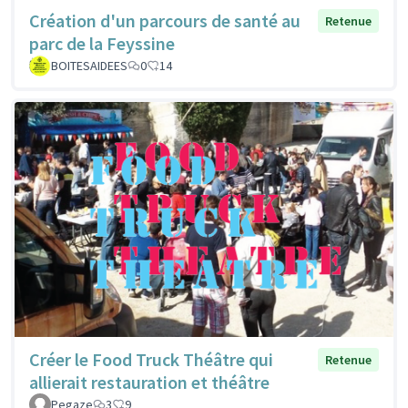
Création d'un parcours de santé au
Retenue
parc de la Feyssine
BOITESAIDEES
0
14
Créer le Food Truck Théâtre qui
Retenue
allierait restauration et théâtre
Pegaze
3
9