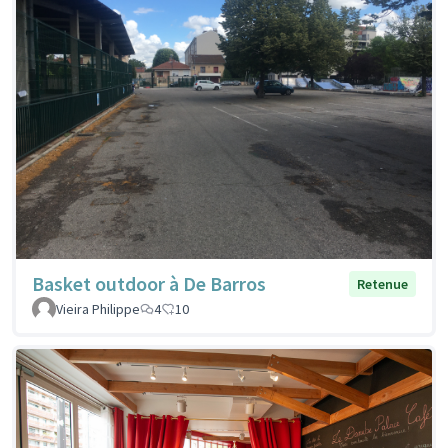
Basket outdoor à De Barros
Retenue
Vieira Philippe
4
10