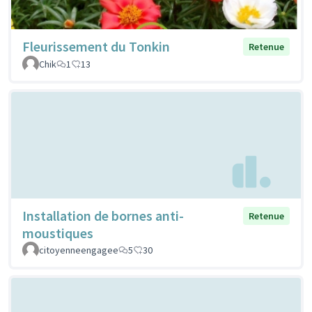
Fleurissement du Tonkin
Retenue
Chik
1
13
Installation de bornes anti-
Retenue
moustiques
citoyenneengagee
5
30