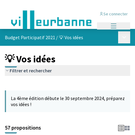
Se connecter
Menu princi
Menu p
Budget Participatif 2021
/
💡 Vos idées
💡 Vos idées
Filtrer et rechercher
Passer la carte
L'élément suivant est une carte qui présente les éléments de cet
La 4ème édition débute le 30 septembre 2024, préparez
vos idées !
57 propositions