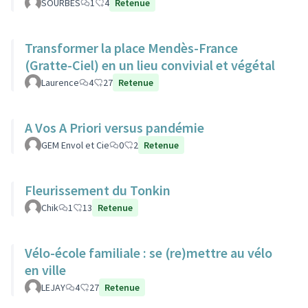
SOURBES
1
4
Retenue
Transformer la place Mendès-France
(Gratte-Ciel) en un lieu convivial et végétal
Laurence
4
27
Retenue
A Vos A Priori versus pandémie
GEM Envol et Cie
0
2
Retenue
Fleurissement du Tonkin
Chik
1
13
Retenue
Vélo-école familiale : se (re)mettre au vélo
en ville
LEJAY
4
27
Retenue