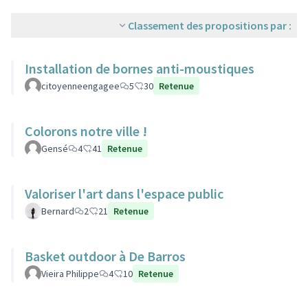
Classement des propositions par :
Installation de bornes anti-moustiques
citoyenneengagee
5
30
Retenue
Colorons notre ville !
Gensé
4
41
Retenue
Valoriser l'art dans l'espace public
Bernard
2
21
Retenue
Basket outdoor à De Barros
Vieira Philippe
4
10
Retenue