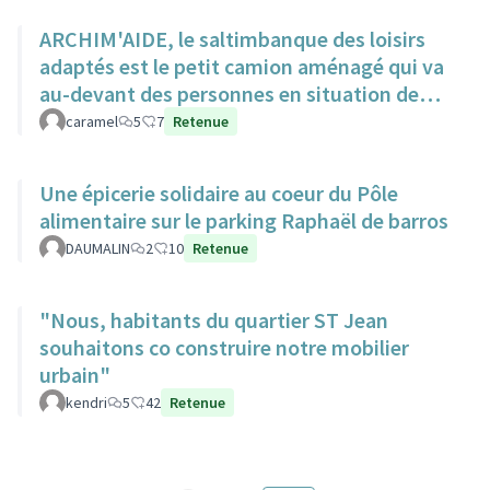
ARCHIM'AIDE, le saltimbanque des loisirs
adaptés est le petit camion aménagé qui va
au-devant des personnes en situation de
handicap pour animations
caramel
5
7
Retenue
Une épicerie solidaire au coeur du Pôle
alimentaire sur le parking Raphaël de barros
DAUMALIN
2
10
Retenue
"Nous, habitants du quartier ST Jean
souhaitons co construire notre mobilier
urbain"
kendri
5
42
Retenue