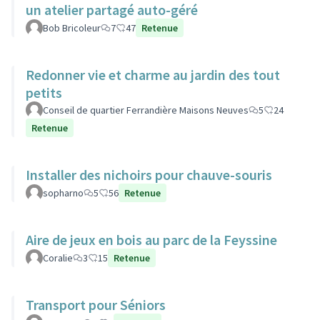
un atelier partagé auto-géré
Bob Bricoleur
7
47
Retenue
Redonner vie et charme au jardin des tout
petits
Conseil de quartier Ferrandière Maisons Neuves
5
24
Retenue
Installer des nichoirs pour chauve-souris
sopharno
5
56
Retenue
Aire de jeux en bois au parc de la Feyssine
Coralie
3
15
Retenue
Transport pour Séniors