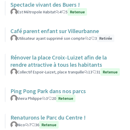
Spectacle vivant des Buers !
Est Métropole Habitat
4
5
Retenue
Café parent enfant sur Villeurbanne
Utilisateur ayant supprimé son compte
2
3
Retirée
Rénover la place Croix-Luizet afin de la
rendre attractive à tous les habitants
Collectif Espoir-Luizet, place tranquille
13
31
Retenue
Ping Pong Park dans nos parcs
Vieira Philippe
3
20
Retenue
Renaturons le Parc du Centre !
Nico
7
36
Retenue