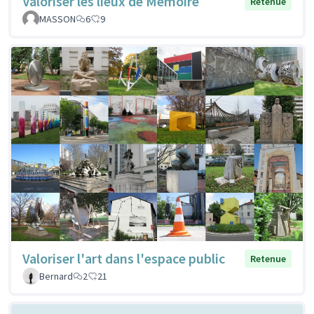
Valoriser les lieux de Mémoire
Retenue
MASSON
6
9
Valoriser l'art dans l'espace public
Retenue
Bernard
2
21