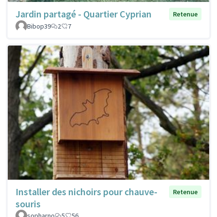
Jardin partagé - Quartier Cyprian
Retenue
Bibop39
2
7
Installer des nichoirs pour chauve-
Retenue
souris
sopharno
5
56