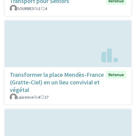
Transport pour Séniors
Retenue
SOURBES
1
4
Transformer la place Mendès-France
Retenue
(Gratte-Ciel) en un lieu convivial et
végétal
Laurence
4
27