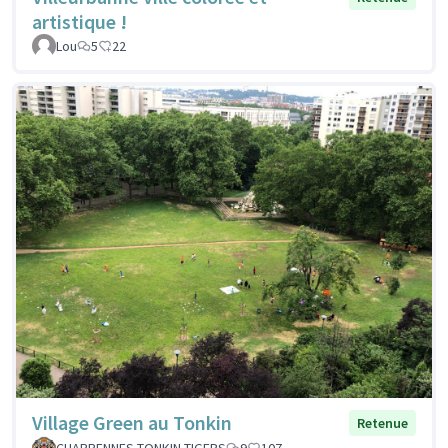
artistique !
Lou
5
22
Village Green au Tonkin
Retenue
CHARPENNES TONKIN TIGERS
9
107