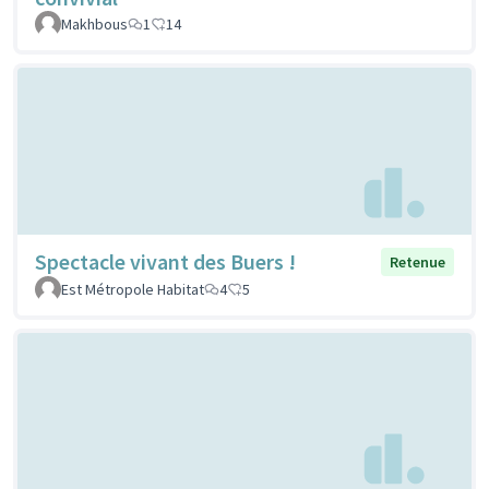
Makhbous
1
14
Spectacle vivant des Buers !
Retenue
Est Métropole Habitat
4
5