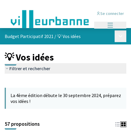
Se connecter
Menu princi
Menu p
Budget Participatif 2021
/
💡 Vos idées
💡 Vos idées
Filtrer et rechercher
Passer la carte
L'élément suivant est une carte qui présente les éléments de cet
La 4ème édition débute le 30 septembre 2024, préparez
vos idées !
57 propositions