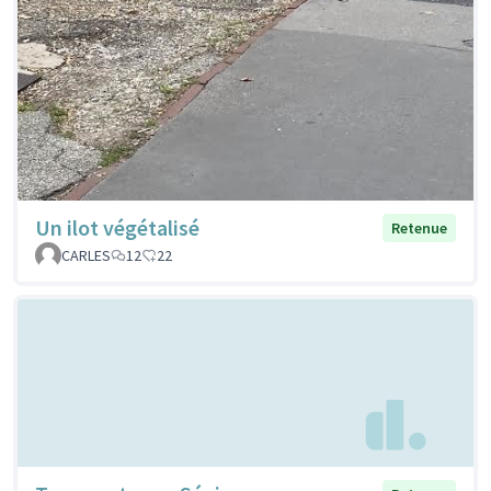
Un ilot végétalisé
Retenue
CARLES
12
22