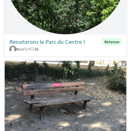
Renaturons le Parc du Centre !
Retenue
Nico
7
36