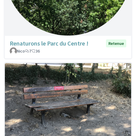
Renaturons le Parc du Centre !
Retenue
Nico
7
36