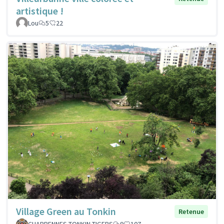
artistique !
Lou
5
22
Village Green au Tonkin
Retenue
CHARPENNES TONKIN TIGERS
9
107