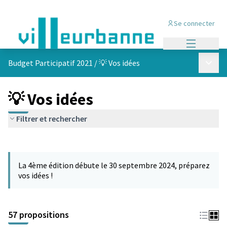
Se connecter
Menu princi
Menu p
Budget Participatif 2021
/
💡 Vos idées
💡 Vos idées
Filtrer et rechercher
Passer la carte
L'élément suivant est une carte qui présente les éléments de cet
La 4ème édition débute le 30 septembre 2024, préparez
vos idées !
57 propositions