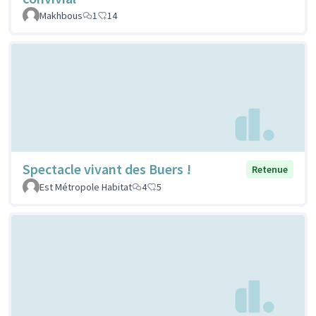
Makhbous
1
14
Spectacle vivant des Buers !
Retenue
Est Métropole Habitat
4
5