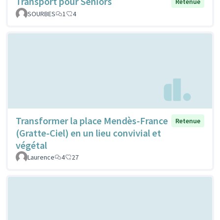
Transport pour Séniors
Retenue
SOURBES
1
4
Transformer la place Mendès-France
Retenue
(Gratte-Ciel) en un lieu convivial et
végétal
Laurence
4
27