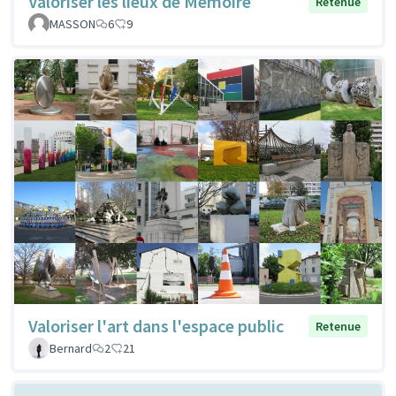
Valoriser les lieux de Mémoire
Retenue
MASSON
6
9
Valoriser l'art dans l'espace public
Retenue
Bernard
2
21