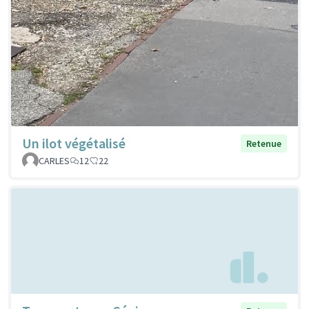
Un ilot végétalisé
Retenue
CARLES
12
22