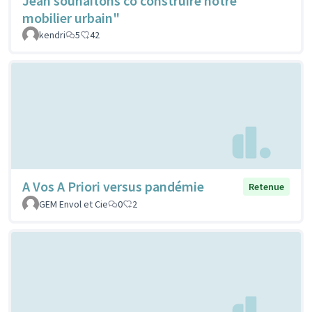
Jean souhaitons co construire notre
mobilier urbain"
kendri
5
42
A Vos A Priori versus pandémie
Retenue
GEM Envol et Cie
0
2