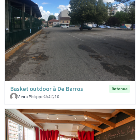
Basket outdoor à De Barros
Retenue
Vieira Philippe
4
10