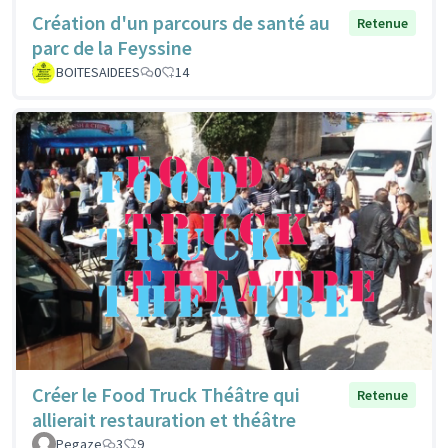
Création d'un parcours de santé au
Retenue
parc de la Feyssine
BOITESAIDEES
0
14
Créer le Food Truck Théâtre qui
Retenue
allierait restauration et théâtre
Pegaze
3
9