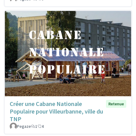
Créer une Cabane Nationale
Retenue
Populaire pour Villeurbanne, ville du
TNP
Pegaze
1
4