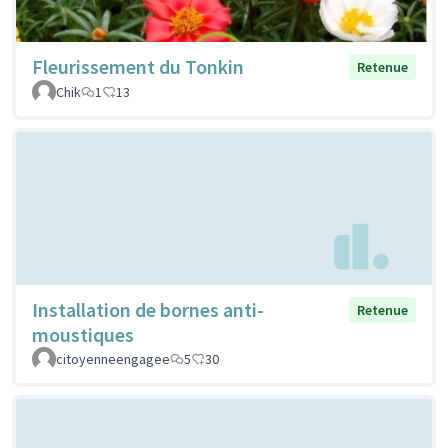
Fleurissement du Tonkin
Retenue
Chik
1
13
Installation de bornes anti-
Retenue
moustiques
citoyenneengagee
5
30