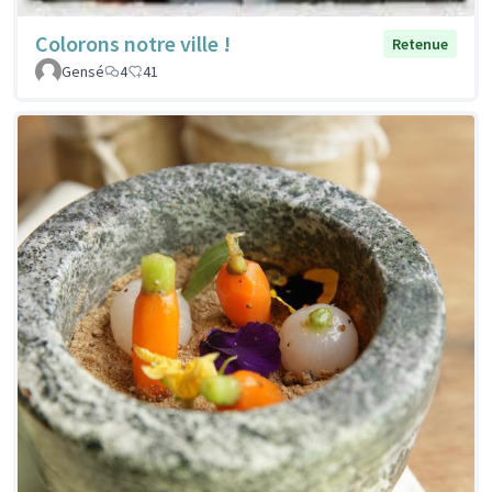
Colorons notre ville !
Retenue
Gensé
4
41