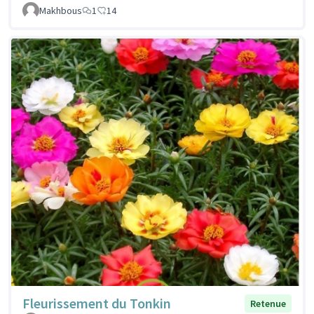
Makhbous
1
14
Fleurissement du Tonkin
Retenue