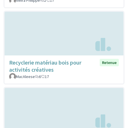
Vieira Philippe
2
17
Recyclerie matériau bois pour
Retenue
activités créatives
MacAleese
6
17