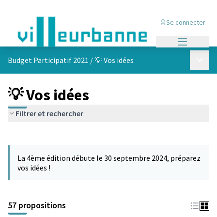
Se connecter
Menu princi
Menu p
Budget Participatif 2021
/
💡 Vos idées
💡 Vos idées
Filtrer et rechercher
Passer la carte
L'élément suivant est une carte qui présente les éléments de cet
La 4ème édition débute le 30 septembre 2024, préparez
vos idées !
57 propositions