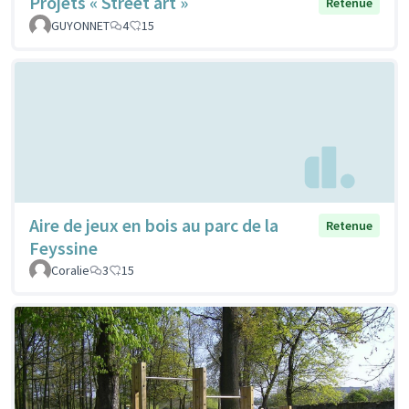
Projets « Street art »
Retenue
GUYONNET
4
15
Aire de jeux en bois au parc de la
Retenue
Feyssine
Coralie
3
15