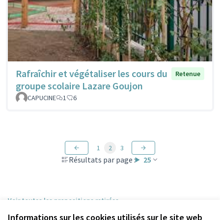
Rafraîchir et végétaliser les cours du
Retenue
groupe scolaire Lazare Goujon
CAPUCINE
1
6
1
2
3
Résultats par page :
25
Voir toutes les propositions retirées
Informations sur les cookies utilisés sur le site web