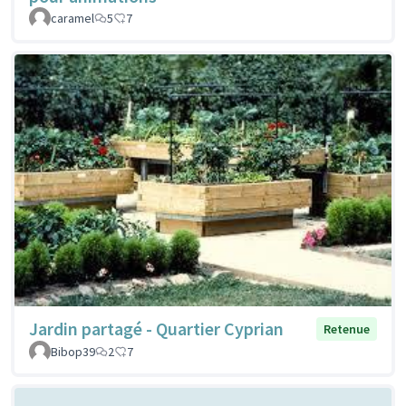
caramel
5
7
Jardin partagé - Quartier Cyprian
Retenue
Bibop39
2
7