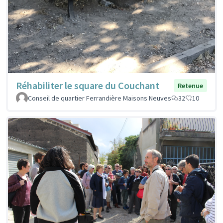
Réhabiliter le square du Couchant
Retenue
Conseil de quartier Ferrandière Maisons Neuves
32
10