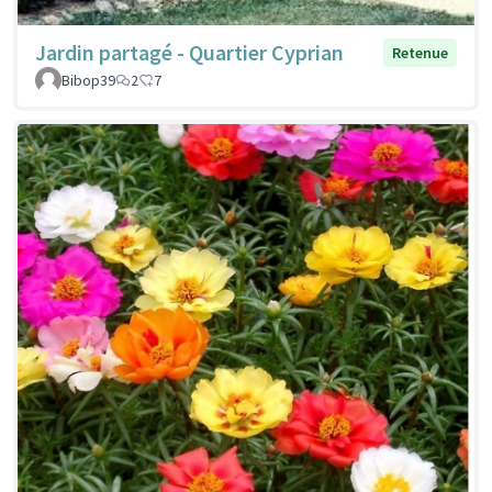
Jardin partagé - Quartier Cyprian
Retenue
Bibop39
2
7