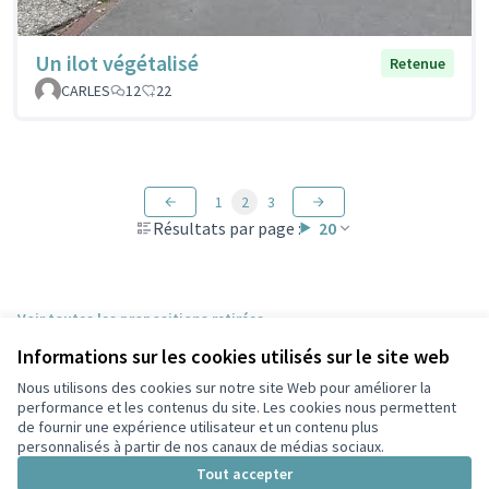
Un ilot végétalisé
Retenue
CARLES
12
22
1
2
3
Résultats par page :
20
Voir toutes les propositions retirées
Informations sur les cookies utilisés sur le site web
Nous utilisons des cookies sur notre site Web pour améliorer la
Conditions d'utilisation
performance et les contenus du site. Les cookies nous permettent
Paramètres des cookies
de fournir une expérience utilisateur et un contenu plus
Participez Villeurbanne sur X
Participez Villeurbanne sur Facebook
Participez Villeurbanne sur Instagram
Participez Villeurbanne sur YouTube
personnalisés à partir de nos canaux de médias sociaux.
(Lien externe)
(Lien externe)
(Lien externe)
(Lien externe)
Tout accepter