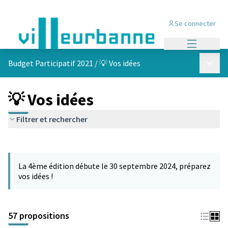
Se connecter
Menu princi
Menu p
Budget Participatif 2021
/
💡 Vos idées
💡 Vos idées
Filtrer et rechercher
Passer la carte
L'élément suivant est une carte qui présente les éléments de cet
La 4ème édition débute le 30 septembre 2024, préparez
vos idées !
57 propositions