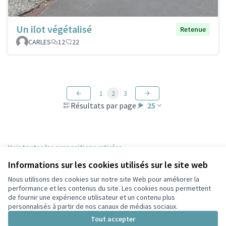
Un ilot végétalisé
Retenue
CARLES
12
22
1
2
3
Résultats par page :
25
Voir toutes les propositions retirées
Informations sur les cookies utilisés sur le site web
Nous utilisons des cookies sur notre site Web pour améliorer la
Conditions d'utilisation
performance et les contenus du site. Les cookies nous permettent
Paramètres des cookies
de fournir une expérience utilisateur et un contenu plus
Participez Villeurbanne sur X
Participez Villeurbanne sur Facebook
Participez Villeurbanne sur Instagram
Participez Villeurbanne sur YouTube
personnalisés à partir de nos canaux de médias sociaux.
(Lien externe)
(Lien externe)
(Lien externe)
(Lien externe)
Tout accepter