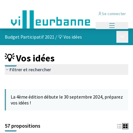
Se connecter
Menu princi
Menu p
Budget Participatif 2021
/
💡 Vos idées
💡 Vos idées
Filtrer et rechercher
Passer la carte
L'élément suivant est une carte qui présente les éléments de cet
La 4ème édition débute le 30 septembre 2024, préparez
vos idées !
57 propositions