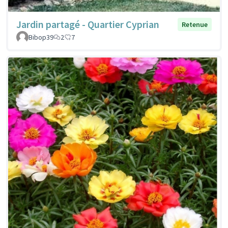
Jardin partagé - Quartier Cyprian
Retenue
Bibop39
2
7