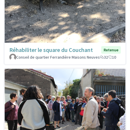
Réhabiliter le square du Couchant
Retenue
Conseil de quartier Ferrandière Maisons Neuves
32
10