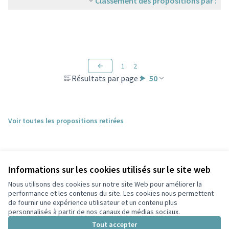
Classement des propositions par :
1
2
Résultats par page :
50
Voir toutes les propositions retirées
Informations sur les cookies utilisés sur le site web
Nous utilisons des cookies sur notre site Web pour améliorer la
performance et les contenus du site. Les cookies nous permettent
de fournir une expérience utilisateur et un contenu plus
personnalisés à partir de nos canaux de médias sociaux.
Conditions d'utilisation
Paramètres des cookies
Tout accepter