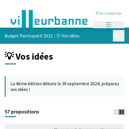
Se connecter
Menu princi
Menu p
Budget Participatif 2021
/
💡 Vos idées
💡 Vos idées
Passer la carte
L'élément suivant est une carte qui présente les éléments de cet
La 4ème édition débute le 30 septembre 2024, préparez
vos idées !
57 propositions