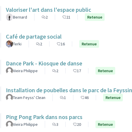
Valoriser l'art dans l'espace public
Bernard
2
21
Retenue
Café de partage social
Terki
2
16
Retenue
Dance Park - Kiosque de danse
Vieira Philippe
2
17
Retenue
Installation de poubelles dans le parc de la Feyssi
Team Feyss' Clean
1
46
Retenue
Ping Pong Park dans nos parcs
Vieira Philippe
3
20
Retenue