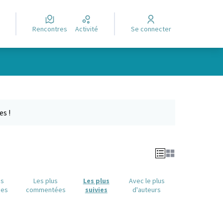
Rencontres
Activité
Se connecter
e des points de carte. L'élément peut être utilisé avec un lecteur
es !
us
Les plus
Les plus
Avec le plus
ues
commentées
suivies
d'auteurs