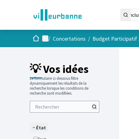
Accueil
Menu principal
/
Concertations
/
Budget Participatif
Passer
L'élément
💡 Vos idées
Le formulaire ci-dessous filtre
dynamiquement les résultats de la
recherche lorsque les conditions de
recherche sont modifiées.
État