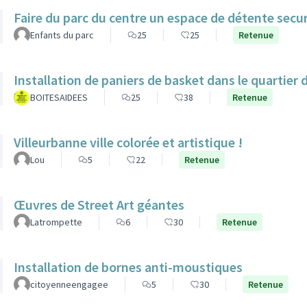
Faire du parc du centre un espace de détente secur
Enfants du parc
25
25
Retenue
Installation de paniers de basket dans le quartier 
BOITESAIDEES
25
38
Retenue
Villeurbanne ville colorée et artistique !
Lou
5
22
Retenue
Œuvres de Street Art géantes
Latrompette
6
30
Retenue
Installation de bornes anti-moustiques
citoyenneengagee
5
30
Retenue