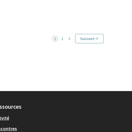
1
2
3
Suivant
ssources
ivité
ncontres