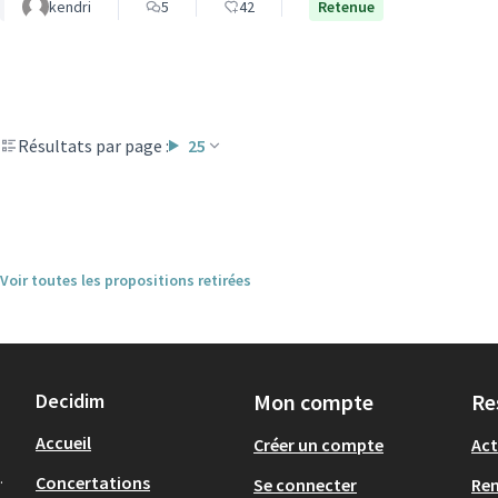
kendri
5
42
Retenue
Résultats par page :
25
Voir toutes les propositions retirées
Decidim
Mon compte
Re
Accueil
Créer un compte
Act
.
Concertations
Se connecter
Re