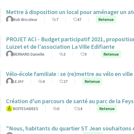
Mettre à disposition un local pour aménager un at
Bob Bricoleur
7
47
Retenue
PROJET ACI - Budget participatif 2021, propositio
Luizet et de l'association La Ville Edifiante
BERNARD Danielle
3
9
Retenue
Vélo-école familiale : se (re)mettre au vélo en ville
LEJAY
4
27
Retenue
Création d'un parcours de santé au parc de la Feys
BOITESAIDEES
0
14
Retenue
"Nous, habitants du quartier ST Jean souhaitons c