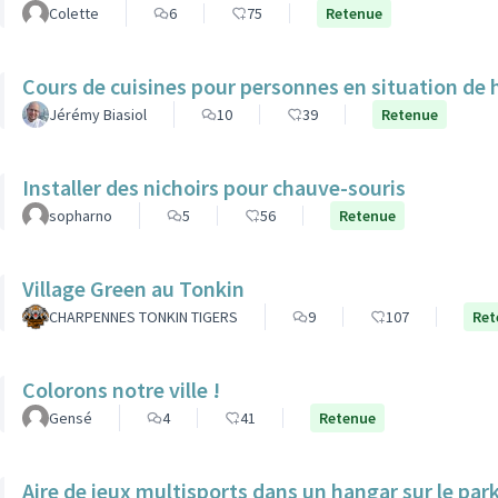
Colette
6
75
Retenue
Cours de cuisines pour personnes en situation de
Jérémy Biasiol
10
39
Retenue
Installer des nichoirs pour chauve-souris
sopharno
5
56
Retenue
Village Green au Tonkin
CHARPENNES TONKIN TIGERS
9
107
Ret
Colorons notre ville !
Gensé
4
41
Retenue
Aire de jeux multisports dans un hangar sur le par