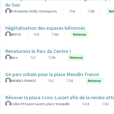
du Son
Présidente ASVEL Omnisports
6
56
Re
Végétalisation des espaces bétonnés
BEPUS
4
63
Retenue
Renaturons le Parc du Centre !
Nico
7
36
Retenue
Un parc urbain pour la place Mendès France
MENDES FRANCE
1
31
Retenue
Rénover la place Croix-Luizet afin de la rendre att
Collectif Espoir-Luizet, place tranquille
13
31