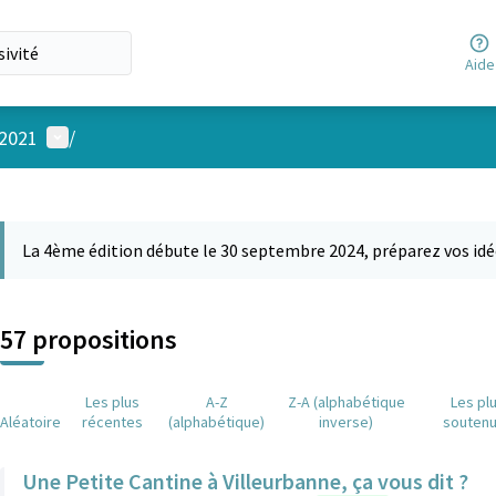
Aide
Menu utilisateur
 2021
/
 la carte
 suivant est une carte qui présente les éléments de cette page comm
La 4ème édition débute le 30 septembre 2024, préparez vos idé
57 propositions
Les plus
A-Z
Z-A (alphabétique
Les pl
Aléatoire
récentes
(alphabétique)
inverse)
souten
Une Petite Cantine à Villeurbanne, ça vous dit ?