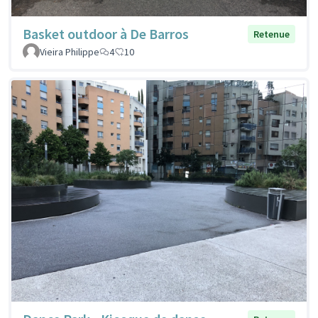
Basket outdoor à De Barros
Retenue
Vieira Philippe
4
10