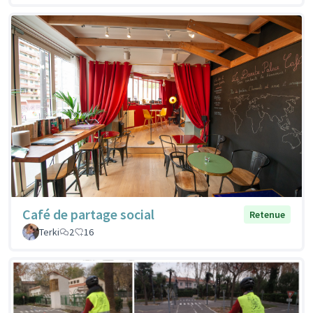
Café de partage social
Retenue
Terki
2
16