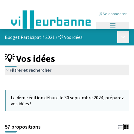
Se connecter
Menu princi
Menu p
Budget Participatif 2021
/
💡 Vos idées
💡 Vos idées
Filtrer et rechercher
Passer la carte
L'élément suivant est une carte qui présente les éléments de cet
La 4ème édition débute le 30 septembre 2024, préparez
vos idées !
57 propositions