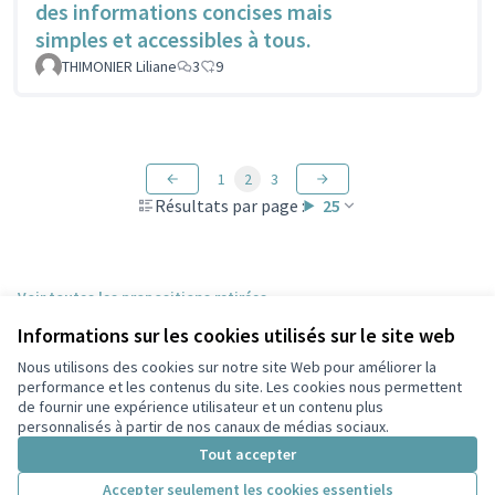
des informations concises mais
simples et accessibles à tous.
THIMONIER Liliane
3
9
1
2
3
Résultats par page :
25
Voir toutes les propositions retirées
Informations sur les cookies utilisés sur le site web
Nous utilisons des cookies sur notre site Web pour améliorer la
Conditions d'utilisation
performance et les contenus du site. Les cookies nous permettent
Paramètres des cookies
de fournir une expérience utilisateur et un contenu plus
Participez Villeurbanne sur X
Participez Villeurbanne sur Facebook
Participez Villeurbanne sur Instagram
Participez Villeurbanne sur YouTube
personnalisés à partir de nos canaux de médias sociaux.
(Lien externe)
(Lien externe)
(Lien externe)
(Lien externe)
Tout accepter
Accepter seulement les cookies essentiels