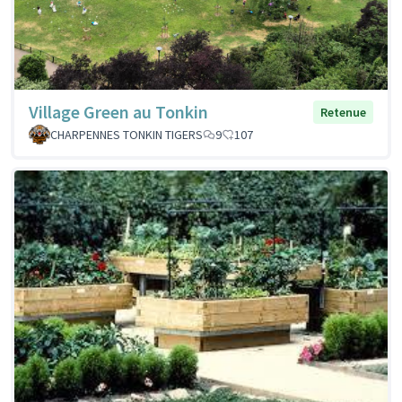
Village Green au Tonkin
Retenue
CHARPENNES TONKIN TIGERS
9
107