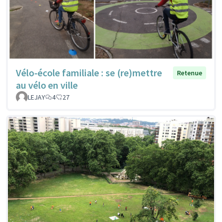
Vélo-école familiale : se (re)mettre
Retenue
au vélo en ville
LEJAY
4
27