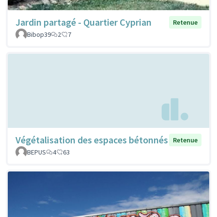
Jardin partagé - Quartier Cyprian
Retenue
Bibop39
2
7
Végétalisation des espaces bétonnés
Retenue
BEPUS
4
63