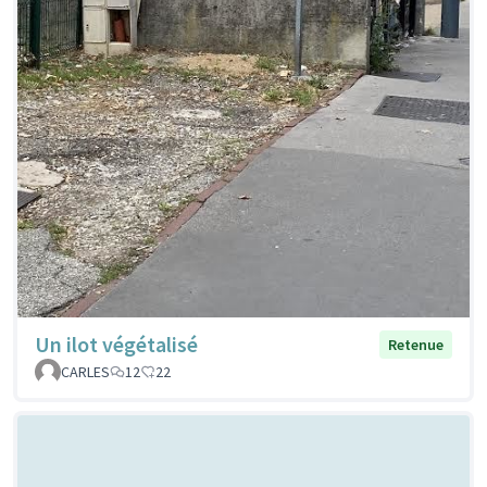
Un ilot végétalisé
Retenue
CARLES
12
22