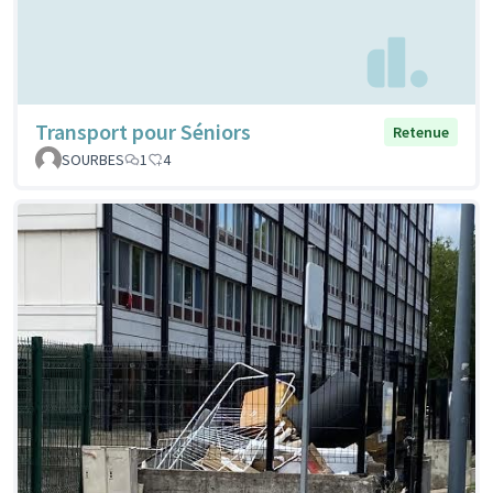
Transport pour Séniors
Retenue
SOURBES
1
4