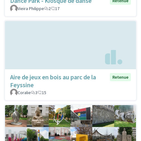
Dance Park - Kiosque de danse
Retenue
Vieira Philippe
2
17
Aire de jeux en bois au parc de la
Retenue
Feyssine
Coralie
3
15