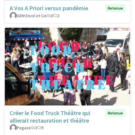
A Vos A Priori versus pandémie
Retenue
GEM Envol et Cie
0
2
Créer le Food Truck Théâtre qui
Retenue
allierait restauration et théâtre
Pegaze
3
9