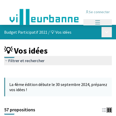
Se connecter
Menu princi
Menu p
Budget Participatif 2021
/
💡 Vos idées
💡 Vos idées
Filtrer et rechercher
Passer la carte
L'élément suivant est une carte qui présente les éléments de cet
La 4ème édition débute le 30 septembre 2024, préparez
vos idées !
57 propositions