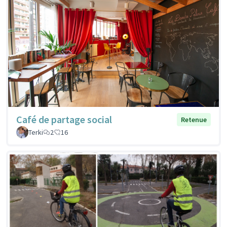
Café de partage social
Retenue
Terki
2
16