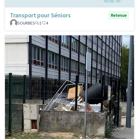
Transport pour Séniors
Retenue
SOURBES
1
4