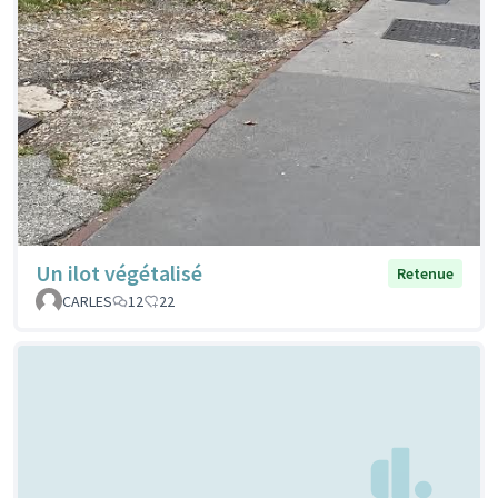
Un ilot végétalisé
Retenue
CARLES
12
22