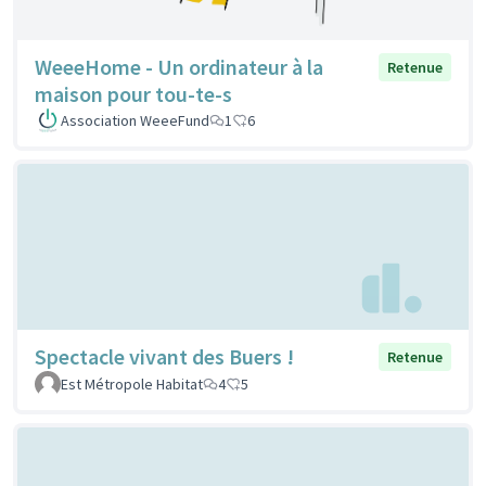
WeeeHome - Un ordinateur à la
Retenue
maison pour tou-te-s
Association WeeeFund
1
6
Spectacle vivant des Buers !
Retenue
Est Métropole Habitat
4
5