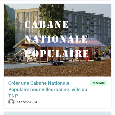
Créer une Cabane Nationale
Retenue
Populaire pour Villeurbanne, ville du
TNP
Pegaze
1
4