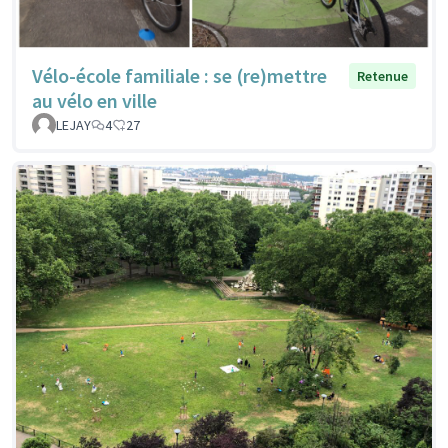
Vélo-école familiale : se (re)mettre
Retenue
au vélo en ville
LEJAY
4
27