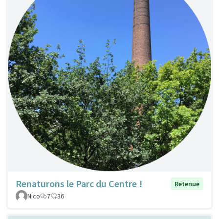
Renaturons le Parc du Centre !
Retenue
Nico
7
36