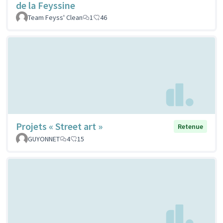
de la Feyssine
Team Feyss' Clean
1
46
Projets « Street art »
Retenue
GUYONNET
4
15