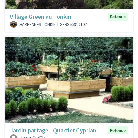
Village Green au Tonkin
Retenue
CHARPENNES TONKIN TIGERS
9
107
Jardin partagé - Quartier Cyprian
Retenue
Bibop39
2
7