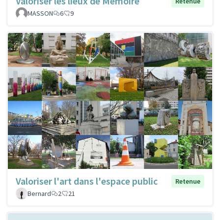
Valoriser les lieux de Mémoire
Retenue
MASSON
6
9
Valoriser l'art dans l'espace public
Retenue
Bernard
2
21