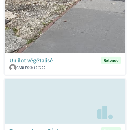
Un ilot végétalisé
Retenue
CARLES
12
22