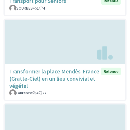
Transport pour Séniors
Retenue
SOURBES
1
4
Transformer la place Mendès-France
Retenue
(Gratte-Ciel) en un lieu convivial et
végétal
Laurence
4
27