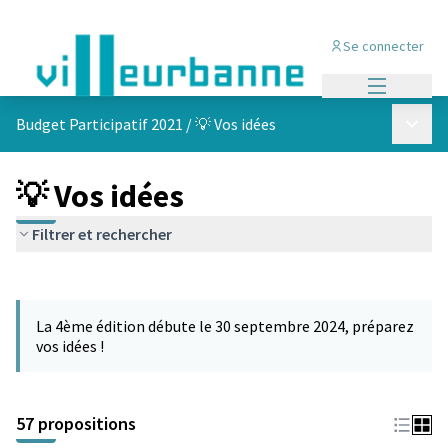
Se connecter
Menu princi
Menu p
Budget Participatif 2021
/
💡 Vos idées
💡 Vos idées
Filtrer et rechercher
Passer la carte
L'élément suivant est une carte qui présente les éléments de cet
La 4ème édition débute le 30 septembre 2024, préparez
vos idées !
57 propositions