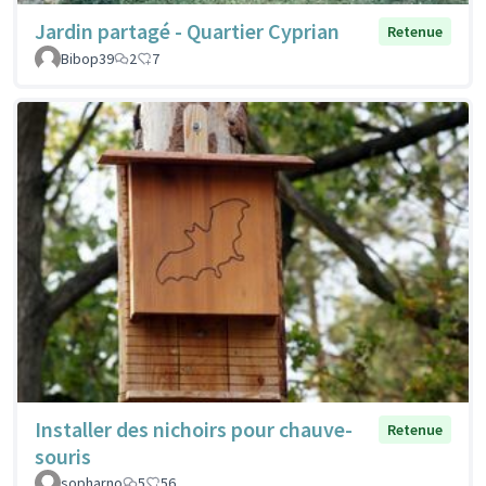
Jardin partagé - Quartier Cyprian
Retenue
Bibop39
2
7
Installer des nichoirs pour chauve-
Retenue
souris
sopharno
5
56