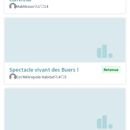
Makhbous
1
14
Spectacle vivant des Buers !
Retenue
Est Métropole Habitat
4
5