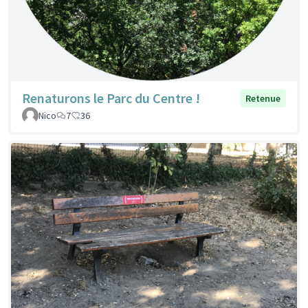
Renaturons le Parc du Centre !
Retenue
Nico
7
36