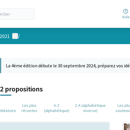
Aide
Menu utilisateur
 2021
/
 la carte
 suivant est une carte qui présente les éléments de cette page comm
La 4ème édition débute le 30 septembre 2024, préparez vos idé
2 propositions
Les plus
A-Z
Z-A (alphabétique
Les pl
Aléatoire
récentes
(alphabétique)
inverse)
soutenu