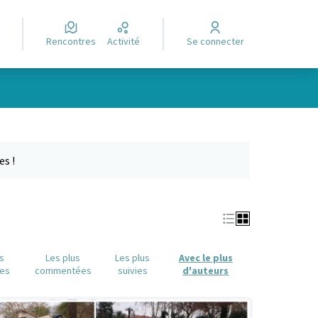
Rencontres
Activité
Se connecter
e des points de carte. L'élément peut être utilisé avec un lecteur
es !
us
Les plus
Les plus
Avec le plus
es
commentées
suivies
d'auteurs