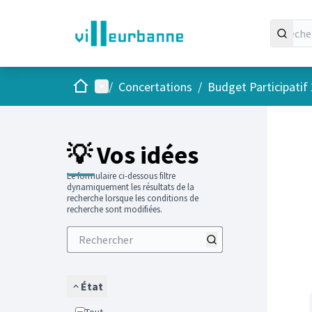
Accueil
Menu principal
/
Concertations
/
Budget Participatif
Passer
L'élément
💡 Vos idées
Le formulaire ci-dessous filtre
dynamiquement les résultats de la
recherche lorsque les conditions de
recherche sont modifiées.
État