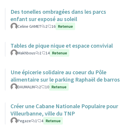
Des tonelles ombragées dans les parcs
enfant sur exposé au soleil
Celine GAMET
2
16
Retenue
Tables de pique nique et espace convivial
Makhbous
1
14
Retenue
Une épicerie solidaire au coeur du Pôle
alimentaire sur le parking Raphaël de barros
DAUMALIN
2
10
Retenue
Créer une Cabane Nationale Populaire pour
Villeurbanne, ville du TNP
Pegaze
1
4
Retenue