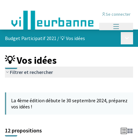
Se connecter
Menu princi
Menu p
Budget Participatif 2021
/
💡 Vos idées
💡 Vos idées
Filtrer et rechercher
Passer la carte
L'élément suivant est une carte qui présente les éléments de cet
La 4ème édition débute le 30 septembre 2024, préparez
vos idées !
12 propositions