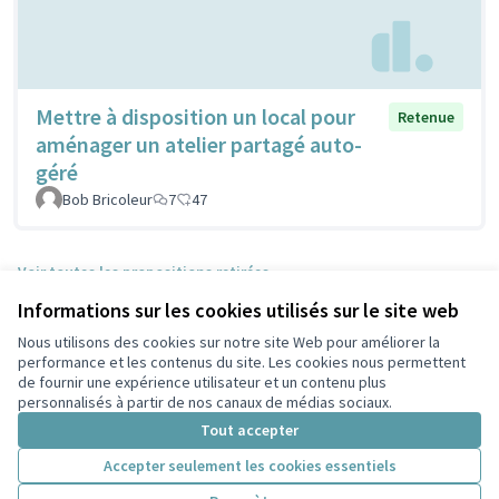
Mettre à disposition un local pour
Retenue
aménager un atelier partagé auto-
géré
Bob Bricoleur
7
47
Voir toutes les propositions retirées
Informations sur les cookies utilisés sur le site web
Nous utilisons des cookies sur notre site Web pour améliorer la
Conditions d'utilisation
performance et les contenus du site. Les cookies nous permettent
Paramètres des cookies
de fournir une expérience utilisateur et un contenu plus
Participez Villeurbanne sur X
Participez Villeurbanne sur Facebook
Participez Villeurbanne sur Instagram
Participez Villeurbanne sur YouTube
personnalisés à partir de nos canaux de médias sociaux.
(Lien externe)
(Lien externe)
(Lien externe)
(Lien externe)
Tout accepter
Accepter seulement les cookies essentiels
Licence Cre
(Lien extern