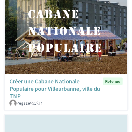
Créer une Cabane Nationale
Retenue
Populaire pour Villeurbanne, ville du
TNP
Pegaze
1
4