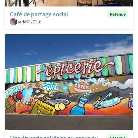
Café de partage social
Retenue
Terki
2
16
Une épicerie solidaire au coeur du