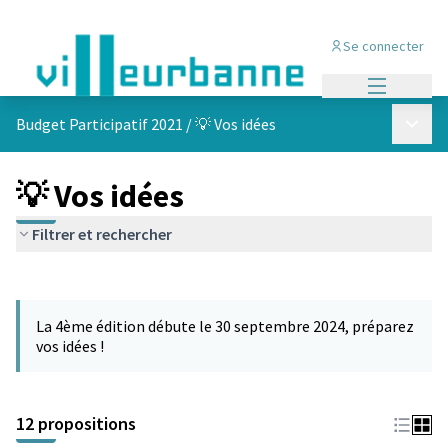
Se connecter
Menu princi
Menu p
Budget Participatif 2021
/
💡 Vos idées
💡 Vos idées
Filtrer et rechercher
Passer la carte
L'élément suivant est une carte qui présente les éléments de cet
La 4ème édition débute le 30 septembre 2024, préparez
vos idées !
12 propositions