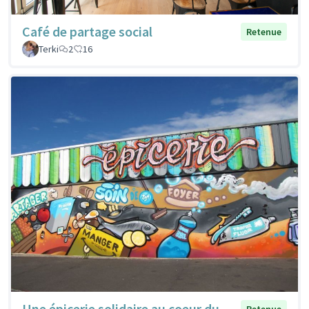
Café de partage social
Retenue
Terki
2
16
Une épicerie solidaire au coeur du