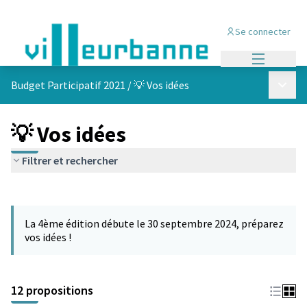
Se connecter
Menu princi
Menu p
Budget Participatif 2021
/
💡 Vos idées
💡 Vos idées
Filtrer et rechercher
Passer la carte
L'élément suivant est une carte qui présente les éléments de cet
La 4ème édition débute le 30 septembre 2024, préparez
vos idées !
12 propositions