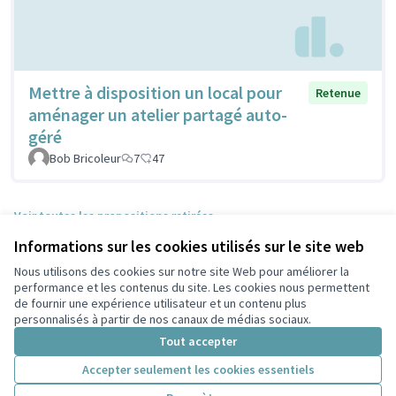
Mettre à disposition un local pour
Retenue
aménager un atelier partagé auto-
géré
Bob Bricoleur
7
47
Voir toutes les propositions retirées
Informations sur les cookies utilisés sur le site web
Nous utilisons des cookies sur notre site Web pour améliorer la
Conditions d'utilisation
performance et les contenus du site. Les cookies nous permettent
Paramètres des cookies
de fournir une expérience utilisateur et un contenu plus
Participez Villeurbanne sur X
Participez Villeurbanne sur Facebook
Participez Villeurbanne sur Instagram
Participez Villeurbanne sur YouTube
personnalisés à partir de nos canaux de médias sociaux.
(Lien externe)
(Lien externe)
(Lien externe)
(Lien externe)
Tout accepter
Accepter seulement les cookies essentiels
Licence Cre
(Lien extern