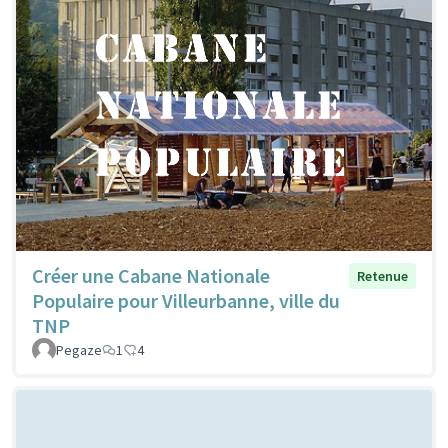
Créer une Cabane Nationale
Retenue
Populaire pour Villeurbanne, ville du
TNP
Pegaze
1
4