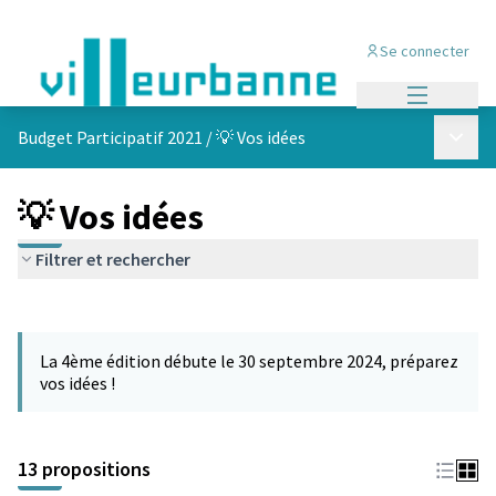
Se connecter
Menu princi
Menu p
Budget Participatif 2021
/
💡 Vos idées
💡 Vos idées
Filtrer et rechercher
Passer la carte
L'élément suivant est une carte qui présente les éléments de cet
La 4ème édition débute le 30 septembre 2024, préparez
vos idées !
13 propositions