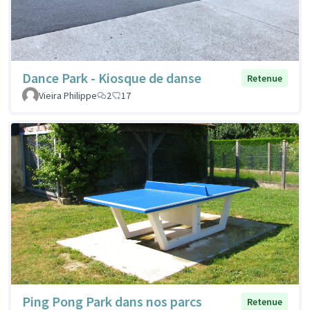
Dance Park - Kiosque de danse
Retenue
Vieira Philippe
2
17
Ping Pong Park dans nos parcs
Retenue