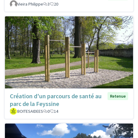
Vieira Philippe
3
20
Création d'un parcours de santé au
Retenue
parc de la Feyssine
BOITESAIDEES
0
14