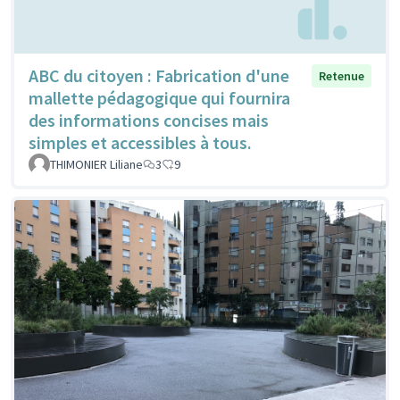
ABC du citoyen : Fabrication d'une
Retenue
mallette pédagogique qui fournira
des informations concises mais
simples et accessibles à tous.
THIMONIER Liliane
3
9