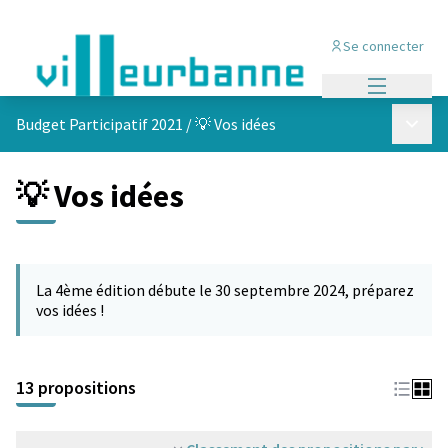
Se connecter
Menu princi
Menu p
Budget Participatif 2021
/
💡 Vos idées
💡 Vos idées
Passer la carte
L'élément suivant est une carte qui présente les éléments de cet
La 4ème édition débute le 30 septembre 2024, préparez
vos idées !
13 propositions