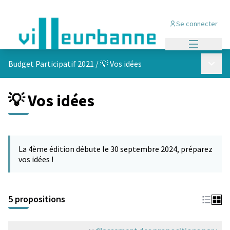
Se connecter
Menu princi
Menu p
Budget Participatif 2021
/
💡 Vos idées
💡 Vos idées
Passer la carte
L'élément suivant est une carte qui présente les éléments de cet
La 4ème édition débute le 30 septembre 2024, préparez
vos idées !
5 propositions