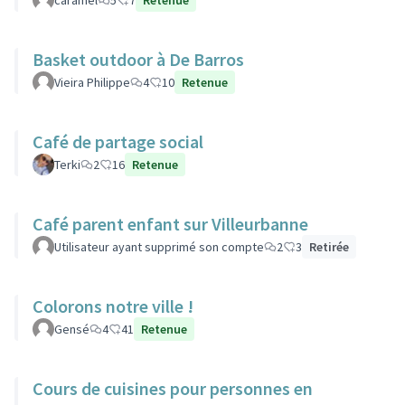
caramel
5
7
Retenue
Basket outdoor à De Barros
Vieira Philippe
4
10
Retenue
Café de partage social
Terki
2
16
Retenue
Café parent enfant sur Villeurbanne
Utilisateur ayant supprimé son compte
2
3
Retirée
Colorons notre ville !
Gensé
4
41
Retenue
Cours de cuisines pour personnes en