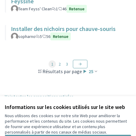
Feyssine
Team Feyss' Clean
1
46
Retenue
Installer des nichoirs pour chauve-souris
sopharno
5
56
Retenue
1
2
3
Résultats par page :
25
Voir toutes les propositions retirées
Informations sur les cookies utilisés sur le site web
Nous utilisons des cookies sur notre site Web pour améliorer la
Conditions d'utilisation
performance et les contenus du site. Les cookies nous permettent
Paramètres des cookies
de fournir une expérience utilisateur et un contenu plus
Participez Villeurbanne sur X
Participez Villeurbanne sur Facebook
Participez Villeurbanne sur Instagram
Participez Villeurbanne sur YouTube
personnalisés à partir de nos canaux de médias sociaux.