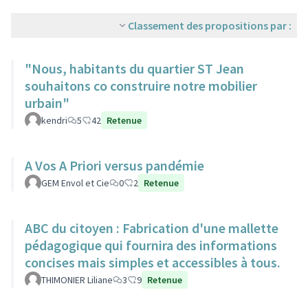
Classement des propositions par :
"Nous, habitants du quartier ST Jean
souhaitons co construire notre mobilier
urbain"
kendri
5
42
Retenue
A Vos A Priori versus pandémie
GEM Envol et Cie
0
2
Retenue
ABC du citoyen : Fabrication d'une mallette
pédagogique qui fournira des informations
concises mais simples et accessibles à tous.
THIMONIER Liliane
3
9
Retenue