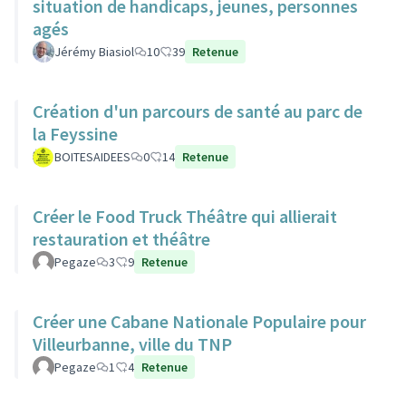
situation de handicaps, jeunes, personnes
agés
Jérémy Biasiol
10
39
Retenue
Création d'un parcours de santé au parc de
la Feyssine
BOITESAIDEES
0
14
Retenue
Créer le Food Truck Théâtre qui allierait
restauration et théâtre
Pegaze
3
9
Retenue
Créer une Cabane Nationale Populaire pour
Villeurbanne, ville du TNP
Pegaze
1
4
Retenue