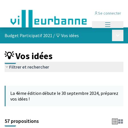
Se connecter
Menu princi
Menu p
Budget Participatif 2021
/
💡 Vos idées
💡 Vos idées
Filtrer et rechercher
Passer la carte
L'élément suivant est une carte qui présente les éléments de cet
La 4ème édition débute le 30 septembre 2024, préparez
vos idées !
57 propositions