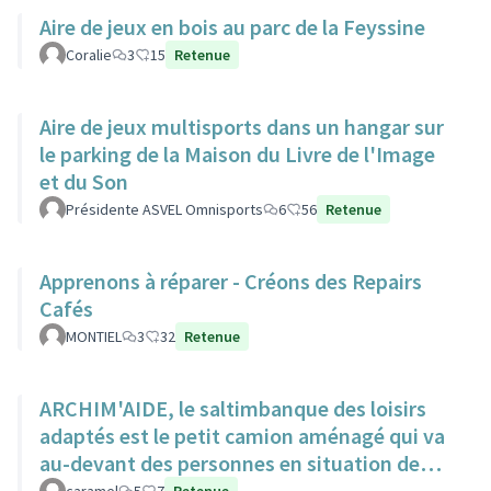
Aire de jeux en bois au parc de la Feyssine
Coralie
3
15
Retenue
Aire de jeux multisports dans un hangar sur
le parking de la Maison du Livre de l'Image
et du Son
Présidente ASVEL Omnisports
6
56
Retenue
Apprenons à réparer - Créons des Repairs
Cafés
MONTIEL
3
32
Retenue
ARCHIM'AIDE, le saltimbanque des loisirs
adaptés est le petit camion aménagé qui va
au-devant des personnes en situation de
handicap pour animations