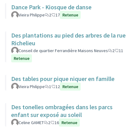
Dance Park - Kiosque de danse
Vieira Philippe
2
17
Retenue
Des plantations au pied des arbres de la rue
Richelieu
Conseil de quartier Ferrandière Maisons Neuves
2
11
Retenue
Des tables pour pique niquer en famille
Vieira Philippe
1
12
Retenue
Des tonelles ombragées dans les parcs
enfant sur exposé au soleil
Celine GAMET
2
16
Retenue