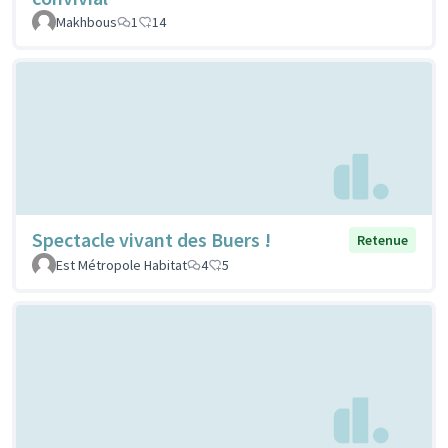
Makhbous
1
14
Spectacle vivant des Buers !
Retenue
Est Métropole Habitat
4
5