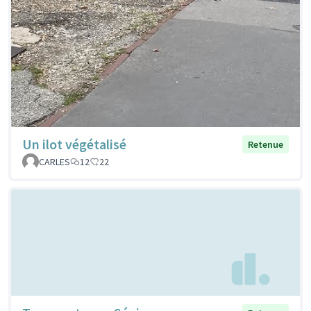
Un ilot végétalisé
Retenue
CARLES
12
22