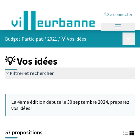
Se connecter
Menu princi
Menu p
Budget Participatif 2021
/
💡 Vos idées
💡 Vos idées
Filtrer et rechercher
Passer la carte
L'élément suivant est une carte qui présente les éléments de cet
La 4ème édition débute le 30 septembre 2024, préparez
vos idées !
57 propositions