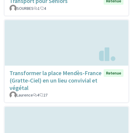
Transport pour Séniors
Retenue
SOURBES
1
4
Transformer la place Mendès-France
Retenue
(Gratte-Ciel) en un lieu convivial et
végétal
Laurence
4
27