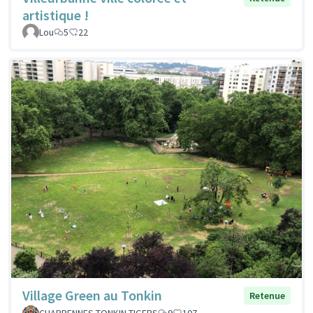
artistique !
Lou
5
22
Village Green au Tonkin
Retenue
CHARPENNES TONKIN TIGERS
9
107