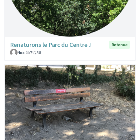
Renaturons le Parc du Centre !
Retenue
Nico
7
36