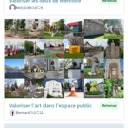
Valoriser les lieux de Mémoire
Retenue
MASSON
6
9
Valoriser l'art dans l'espace public
Retenue
Bernard
2
21