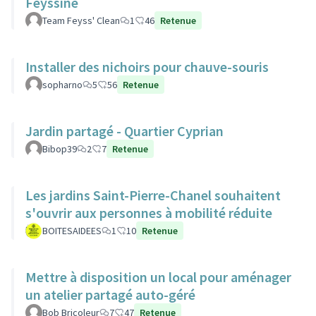
Feyssine
Team Feyss' Clean
1
46
Retenue
Installer des nichoirs pour chauve-souris
sopharno
5
56
Retenue
Jardin partagé - Quartier Cyprian
Bibop39
2
7
Retenue
Les jardins Saint-Pierre-Chanel souhaitent
s'ouvrir aux personnes à mobilité réduite
BOITESAIDEES
1
10
Retenue
Mettre à disposition un local pour aménager
un atelier partagé auto-géré
Bob Bricoleur
7
47
Retenue