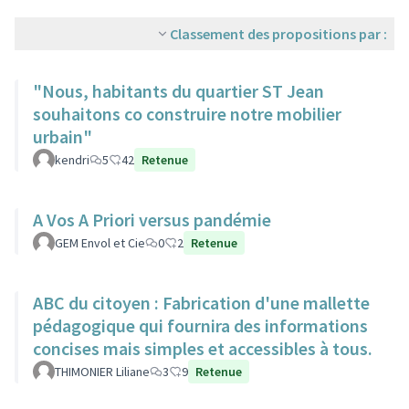
Classement des propositions par :
"Nous, habitants du quartier ST Jean
souhaitons co construire notre mobilier
urbain"
kendri
5
42
Retenue
A Vos A Priori versus pandémie
GEM Envol et Cie
0
2
Retenue
ABC du citoyen : Fabrication d'une mallette
pédagogique qui fournira des informations
concises mais simples et accessibles à tous.
THIMONIER Liliane
3
9
Retenue