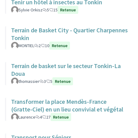
Tenir un hôtel à insectes au Tonkin
Sylvie Orkisz
5
15
Retenue
Terrain de Basket City - Quartier Charpennes
Tonkin
MONTIEL
2
10
Retenue
Terrain de basket sur le secteur Tonkin-La
Doua
thomassier
3
5
Retenue
Transformer la place Mendès-France
(Gratte-Ciel) en un lieu convivial et végétal
Laurence
4
27
Retenue
Transport pour Séniors