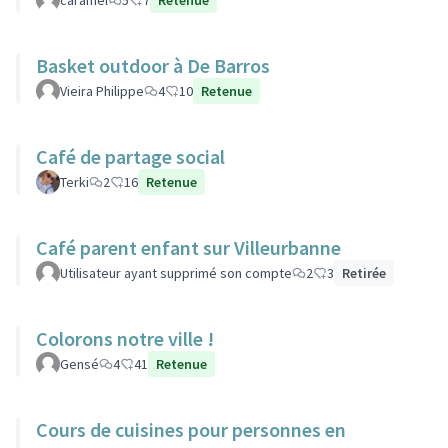
caramel
5
7
Retenue
Basket outdoor à De Barros
Vieira Philippe
4
10
Retenue
Café de partage social
Terki
2
16
Retenue
Café parent enfant sur Villeurbanne
Utilisateur ayant supprimé son compte
2
3
Retirée
Colorons notre ville !
Gensé
4
41
Retenue
Cours de cuisines pour personnes en