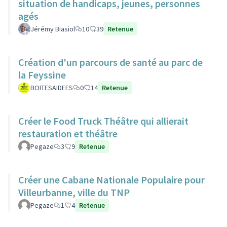
situation de handicaps, jeunes, personnes
agés
Jérémy Biasiol
10
39
Retenue
Création d'un parcours de santé au parc de
la Feyssine
BOITESAIDEES
0
14
Retenue
Créer le Food Truck Théâtre qui allierait
restauration et théâtre
Pegaze
3
9
Retenue
Créer une Cabane Nationale Populaire pour
Villeurbanne, ville du TNP
Pegaze
1
4
Retenue