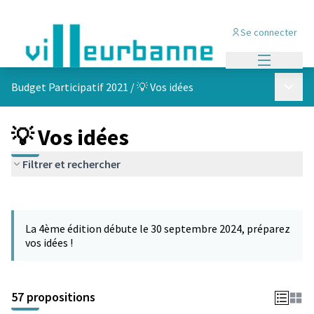
Se connecter
Menu princi
Menu p
Budget Participatif 2021
/
💡 Vos idées
💡 Vos idées
Filtrer et rechercher
Passer la carte
L'élément suivant est une carte qui présente les éléments de cet
La 4ème édition débute le 30 septembre 2024, préparez
vos idées !
57 propositions