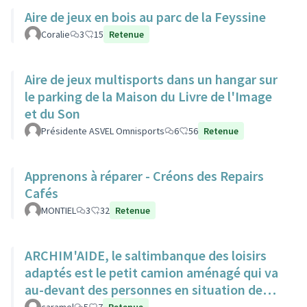
Aire de jeux en bois au parc de la Feyssine
Coralie
3
15
Retenue
Aire de jeux multisports dans un hangar sur
le parking de la Maison du Livre de l'Image
et du Son
Présidente ASVEL Omnisports
6
56
Retenue
Apprenons à réparer - Créons des Repairs
Cafés
MONTIEL
3
32
Retenue
ARCHIM'AIDE, le saltimbanque des loisirs
adaptés est le petit camion aménagé qui va
au-devant des personnes en situation de
handicap pour animations