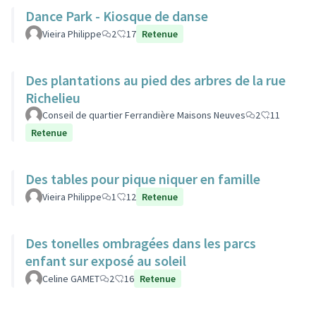
Dance Park - Kiosque de danse
Vieira Philippe
2
17
Retenue
Des plantations au pied des arbres de la rue
Richelieu
Conseil de quartier Ferrandière Maisons Neuves
2
11
Retenue
Des tables pour pique niquer en famille
Vieira Philippe
1
12
Retenue
Des tonelles ombragées dans les parcs
enfant sur exposé au soleil
Celine GAMET
2
16
Retenue