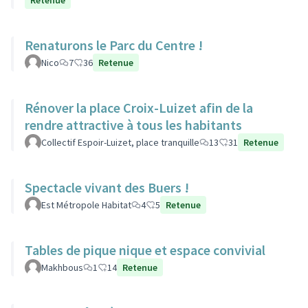
Retenue
Renaturons le Parc du Centre !
Nico
7
36
Retenue
Rénover la place Croix-Luizet afin de la
rendre attractive à tous les habitants
Collectif Espoir-Luizet, place tranquille
13
31
Retenue
Spectacle vivant des Buers !
Est Métropole Habitat
4
5
Retenue
Tables de pique nique et espace convivial
Makhbous
1
14
Retenue