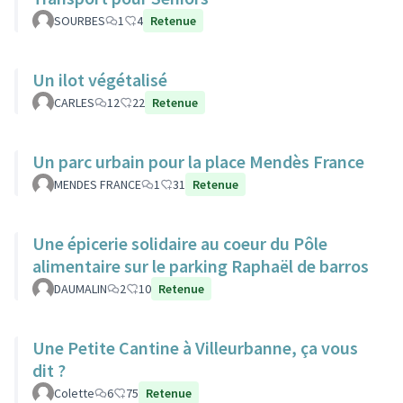
SOURBES
1
4
Retenue
Un ilot végétalisé
CARLES
12
22
Retenue
Un parc urbain pour la place Mendès France
MENDES FRANCE
1
31
Retenue
Une épicerie solidaire au coeur du Pôle
alimentaire sur le parking Raphaël de barros
DAUMALIN
2
10
Retenue
Une Petite Cantine à Villeurbanne, ça vous
dit ?
Colette
6
75
Retenue