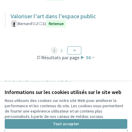
Valoriser l'art dans l'espace public
Bernard
2
21
Retenue
1
2
Résultats par page :
50
Voir toutes les propositions retirées
Informations sur les cookies utilisés sur le site web
Nous utilisons des cookies sur notre site Web pour améliorer la
Conditions d'utilisation
performance et les contenus du site. Les cookies nous permettent
Paramètres des cookies
de fournir une expérience utilisateur et un contenu plus
Participez Villeurbanne sur X
Participez Villeurbanne sur Facebook
Participez Villeurbanne sur Instagram
Participez Villeurbanne sur YouTube
personnalisés à partir de nos canaux de médias sociaux.
(Lien externe)
(Lien externe)
(Lien externe)
(Lien externe)
Tout accepter