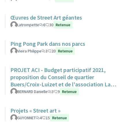
Œuvres de Street Art géantes
Latrompette
6
30
Retenue
Ping Pong Park dans nos parcs
Vieira Philippe
3
20
Retenue
PROJET ACI - Budget participatif 2021,
proposition du Conseil de quartier
Buers/Croix-Luizet et de l'association La
Ville Edifiante
BERNARD Danielle
3
9
Retenue
Projets « Street art »
GUYONNET
4
15
Retenue