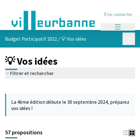
Se connecter
Menu princi
Menu p
Budget Participatif 2021
/
💡 Vos idées
💡 Vos idées
Filtrer et rechercher
Passer la carte
L'élément suivant est une carte qui présente les éléments de cet
La 4ème édition débute le 30 septembre 2024, préparez
vos idées !
57 propositions