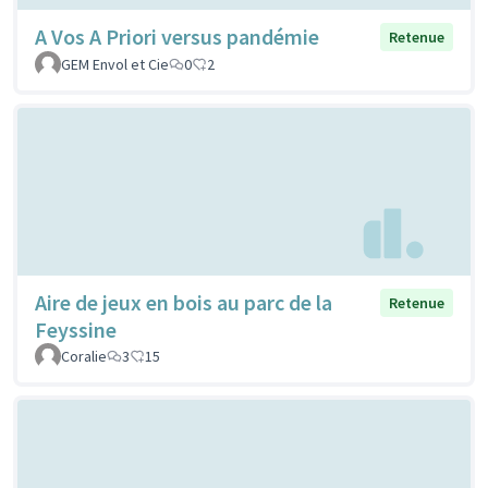
A Vos A Priori versus pandémie
Retenue
GEM Envol et Cie
0
2
Aire de jeux en bois au parc de la
Retenue
Feyssine
Coralie
3
15