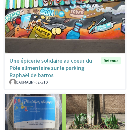
Une épicerie solidaire au coeur du
Retenue
Pôle alimentaire sur le parking
Raphaël de barros
DAUMALIN
2
10