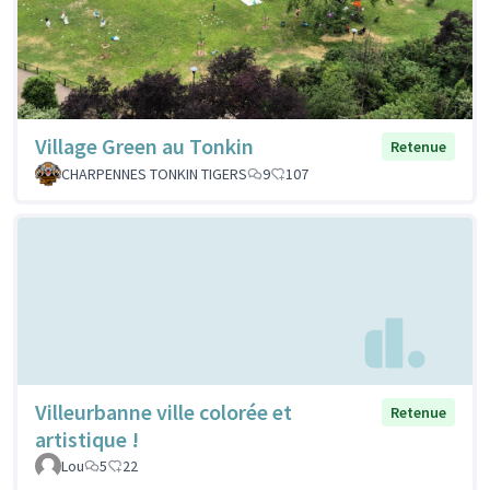
Village Green au Tonkin
Retenue
CHARPENNES TONKIN TIGERS
9
107
Villeurbanne ville colorée et
Retenue
artistique !
Lou
5
22