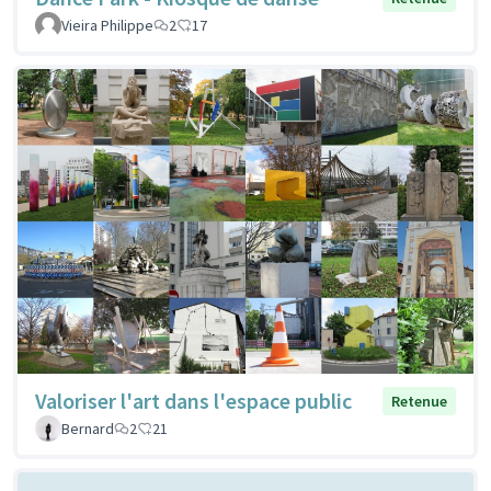
Vieira Philippe
2
17
Valoriser l'art dans l'espace public
Retenue
Bernard
2
21