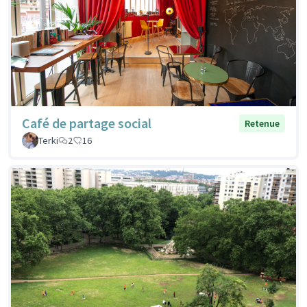
Café de partage social
Retenue
Terki
2
16