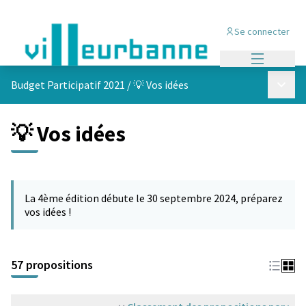
Se connecter
Menu princi
Menu p
Budget Participatif 2021
/
💡 Vos idées
💡 Vos idées
Passer la carte
L'élément suivant est une carte qui présente les éléments de cet
La 4ème édition débute le 30 septembre 2024, préparez
vos idées !
57 propositions