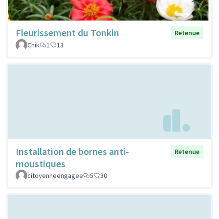
Fleurissement du Tonkin
Retenue
Chik
1
13
Installation de bornes anti-
Retenue
moustiques
citoyenneengagee
5
30