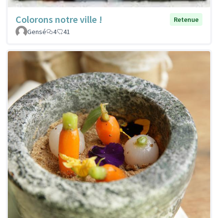
Colorons notre ville !
Retenue
Gensé
4
41