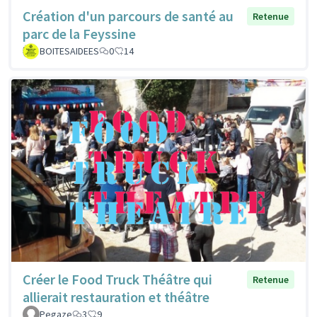
Création d'un parcours de santé au
Retenue
parc de la Feyssine
BOITESAIDEES
0
14
Créer le Food Truck Théâtre qui
Retenue
allierait restauration et théâtre
Pegaze
3
9