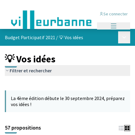
Se connecter
Menu princi
Menu p
Budget Participatif 2021
/
💡 Vos idées
💡 Vos idées
Filtrer et rechercher
Passer la carte
L'élément suivant est une carte qui présente les éléments de cet
La 4ème édition débute le 30 septembre 2024, préparez
vos idées !
57 propositions