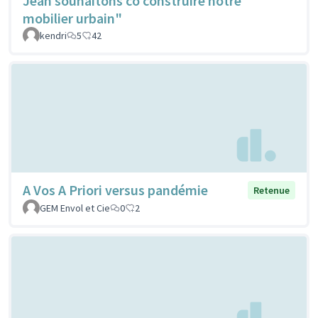
Jean souhaitons co construire notre
mobilier urbain"
kendri
5
42
A Vos A Priori versus pandémie
Retenue
GEM Envol et Cie
0
2