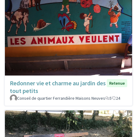
Redonner vie et charme au jardin des
Retenue
tout petits
Conseil de quartier Ferrandière Maisons Neuves
5
24