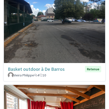
Basket outdoor à De Barros
Retenue
Vieira Philippe
4
10