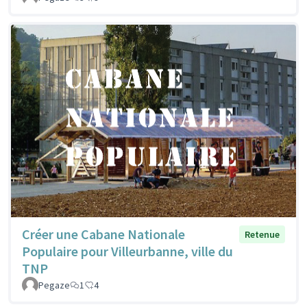
Créer une Cabane Nationale
Retenue
Populaire pour Villeurbanne, ville du
TNP
Pegaze
1
4