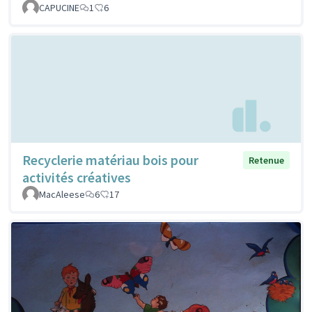
CAPUCINE
1
6
Recyclerie matériau bois pour
Retenue
activités créatives
MacAleese
6
17