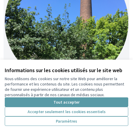
Informations sur les cookies utilisés sur le site web
Nous utilisons des cookies sur notre site Web pour améliorer la
performance et les contenus du site. Les cookies nous permettent
de fournir une expérience utilisateur et un contenu plus
Renaturons le Parc du Centre !
Retenue
personnalisés à partir de nos canaux de médias sociaux.
Nico
7
36
Tout accepter
Accepter seulement les cookies essentiels
Paramètres