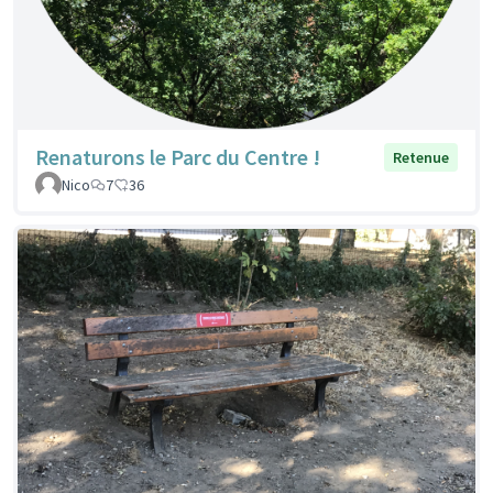
Renaturons le Parc du Centre !
Retenue
Nico
7
36