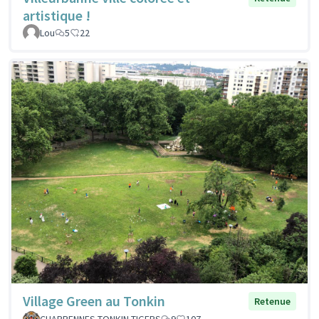
artistique !
Lou
5
22
Village Green au Tonkin
Retenue
CHARPENNES TONKIN TIGERS
9
107