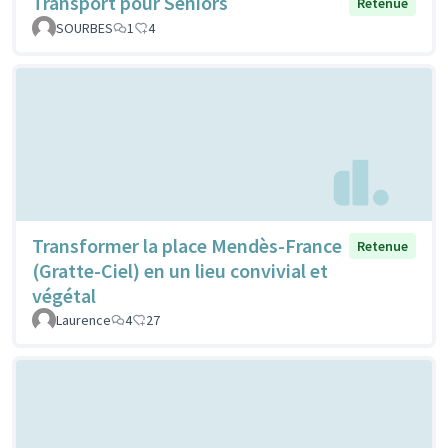
Transport pour Séniors
Retenue
SOURBES
1
4
Transformer la place Mendès-France
Retenue
(Gratte-Ciel) en un lieu convivial et
végétal
Laurence
4
27