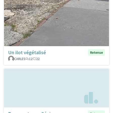
Un ilot végétalisé
Retenue
CARLES
12
22