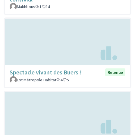
Makhbous
1
14
Spectacle vivant des Buers !
Retenue
Est Métropole Habitat
4
5