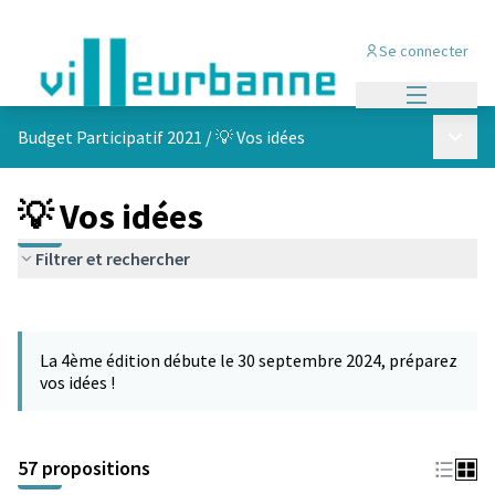
Se connecter
Menu princi
Menu p
Budget Participatif 2021
/
💡 Vos idées
💡 Vos idées
Filtrer et rechercher
Passer la carte
L'élément suivant est une carte qui présente les éléments de cet
La 4ème édition débute le 30 septembre 2024, préparez
vos idées !
57 propositions