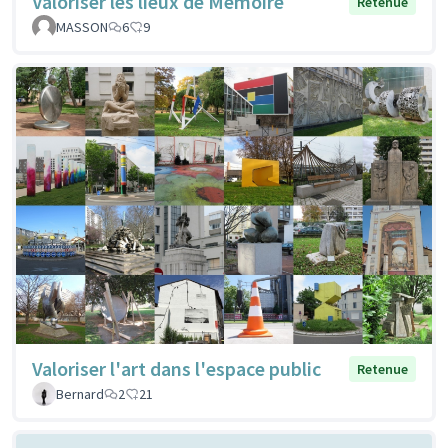
Valoriser les lieux de Mémoire
Retenue
MASSON
6
9
Valoriser l'art dans l'espace public
Retenue
Bernard
2
21