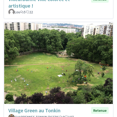
artistique !
Lou
5
22
Village Green au Tonkin
Retenue
CHARPENNES TONKIN TIGERS
9
107