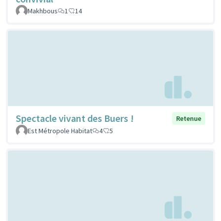
Makhbous
1
14
Spectacle vivant des Buers !
Retenue
Est Métropole Habitat
4
5