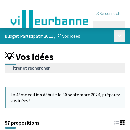
Se connecter
Menu princi
Menu p
Budget Participatif 2021
/
💡 Vos idées
💡 Vos idées
Filtrer et rechercher
Passer la carte
L'élément suivant est une carte qui présente les éléments de cet
La 4ème édition débute le 30 septembre 2024, préparez
vos idées !
57 propositions