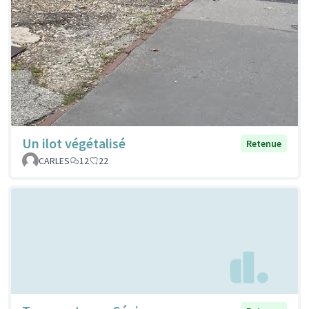
Un ilot végétalisé
Retenue
CARLES
12
22