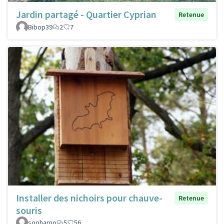
Jardin partagé - Quartier Cyprian
Retenue
Bibop39
2
7
Installer des nichoirs pour chauve-
Retenue
souris
sopharno
5
56