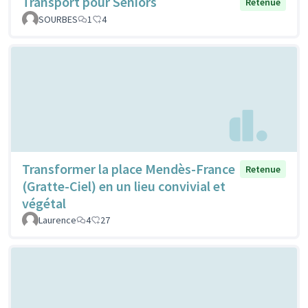
Transport pour Séniors
Retenue
SOURBES
1
4
Transformer la place Mendès-France
Retenue
(Gratte-Ciel) en un lieu convivial et
végétal
Laurence
4
27