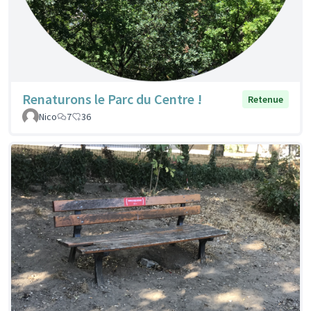
Renaturons le Parc du Centre !
Retenue
Nico
7
36