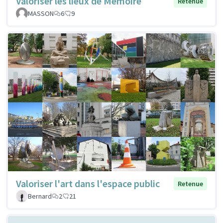
Valoriser les lieux de Mémoire
Retenue
MASSON
6
9
Valoriser l'art dans l'espace public
Retenue
Bernard
2
21