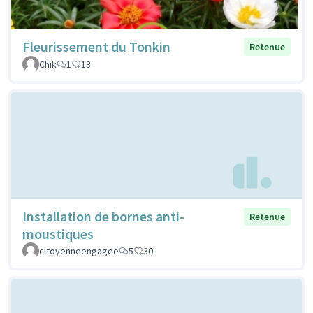
Fleurissement du Tonkin
Retenue
Chik
1
13
Installation de bornes anti-
Retenue
moustiques
citoyenneengagee
5
30