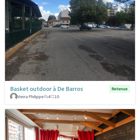
Basket outdoor à De Barros
Retenue
Vieira Philippe
4
10