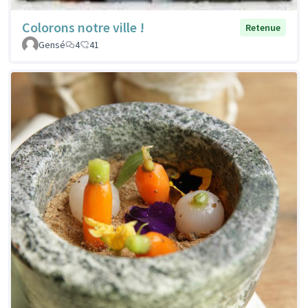
Colorons notre ville !
Retenue
Gensé
4
41