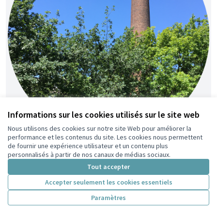
Informations sur les cookies utilisés sur le site web
Nous utilisons des cookies sur notre site Web pour améliorer la
performance et les contenus du site. Les cookies nous permettent
de fournir une expérience utilisateur et un contenu plus
Renaturons le Parc du Centre !
Retenue
personnalisés à partir de nos canaux de médias sociaux.
Nico
7
36
Tout accepter
Accepter seulement les cookies essentiels
Paramètres