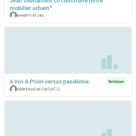
Jean souhaitons co construire notre
mobilier urbain"
kendri
5
42
A Vos A Priori versus pandémie
Retenue
GEM Envol et Cie
0
2