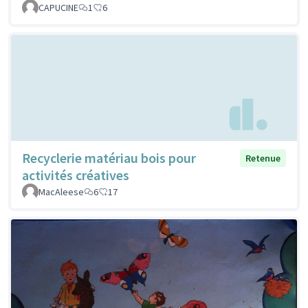
CAPUCINE
1
6
Recyclerie matériau bois pour
Retenue
activités créatives
MacAleese
6
17