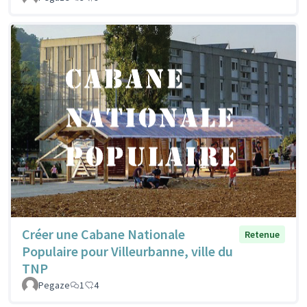
Créer une Cabane Nationale
Retenue
Populaire pour Villeurbanne, ville du
TNP
Pegaze
1
4