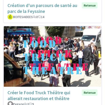
Création d'un parcours de santé au
Retenue
parc de la Feyssine
BOITESAIDEES
0
14
Créer le Food Truck Théâtre qui
Retenue
allierait restauration et théâtre
Pegaze
3
9