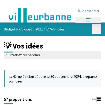
Se connecter
Menu princi
Menu p
Budget Participatif 2021
/
💡 Vos idées
💡 Vos idées
Filtrer et rechercher
Passer la carte
L'élément suivant est une carte qui présente les éléments de cet
La 4ème édition débute le 30 septembre 2024, préparez
vos idées !
57 propositions