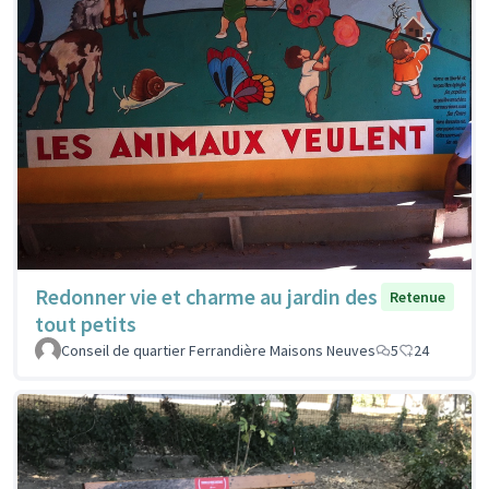
Redonner vie et charme au jardin des
Retenue
tout petits
Conseil de quartier Ferrandière Maisons Neuves
5
24