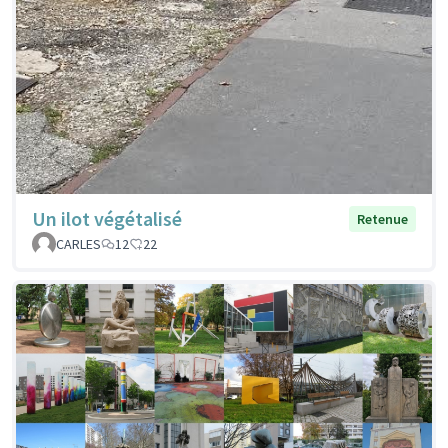
Un ilot végétalisé
Retenue
CARLES
12
22