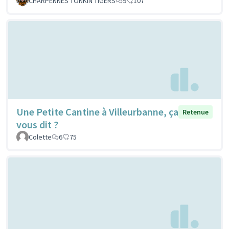
CHARPENNES TONKIN TIGERS
9
107
Une Petite Cantine à Villeurbanne, ça
Retenue
vous dit ?
Colette
6
75