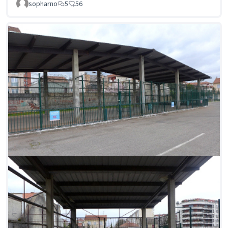
sopharno
5
56