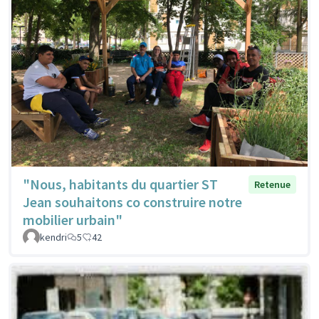
"Nous, habitants du quartier ST
Retenue
Jean souhaitons co construire notre
mobilier urbain"
kendri
5
42