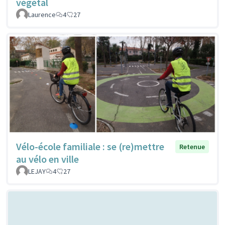
végétal
Laurence
4
27
Vélo-école familiale : se (re)mettre
Retenue
au vélo en ville
LEJAY
4
27