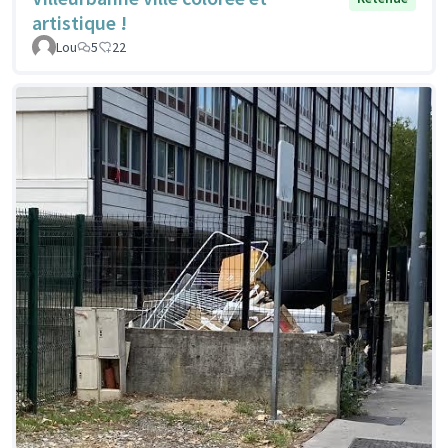
artistique !
Lou
5
22