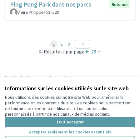
Ping Pong Park dans nos parcs
Retenue
Vieira Philippe
3
20
1
2
3
Résultats par page :
25
Voir toutes les propositions retirées
Informations sur les cookies utilisés sur le site web
Nous utilisons des cookies sur notre site Web pour améliorer la
Conditions d'utilisation
performance et les contenus du site. Les cookies nous permettent
Paramètres des cookies
de fournir une expérience utilisateur et un contenu plus
Participez Villeurbanne sur X
Participez Villeurbanne sur Facebook
Participez Villeurbanne sur Instagram
Participez Villeurbanne sur YouTube
personnalisés à partir de nos canaux de médias sociaux.
(Lien externe)
(Lien externe)
(Lien externe)
(Lien externe)
Tout accepter
Accepter seulement les cookies essentiels
Licence Cre
(Lien extern