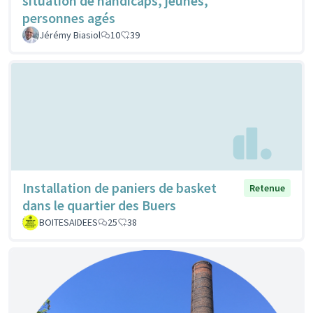
situation de handicaps, jeunes,
personnes agés
Jérémy Biasiol
10
39
Installation de paniers de basket
Retenue
dans le quartier des Buers
BOITESAIDEES
25
38