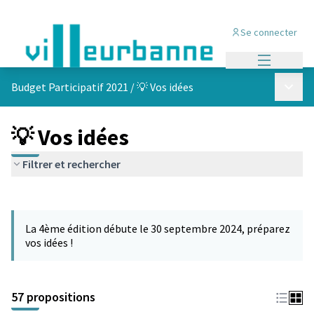
Se connecter
Menu princi
Menu p
Budget Participatif 2021
/
💡 Vos idées
💡 Vos idées
Filtrer et rechercher
Passer la carte
L'élément suivant est une carte qui présente les éléments de cet
La 4ème édition débute le 30 septembre 2024, préparez
vos idées !
57 propositions