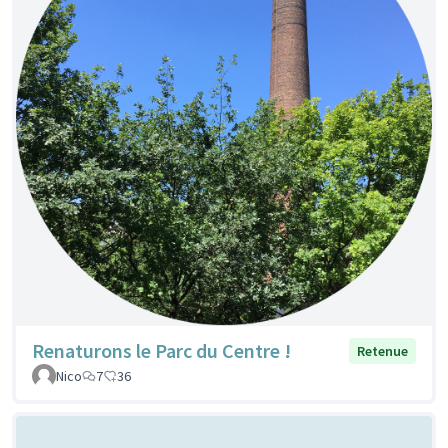
Renaturons le Parc du Centre !
Retenue
Nico
7
36