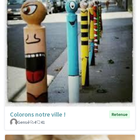
Colorons notre ville !
Retenue
Gensé
4
41