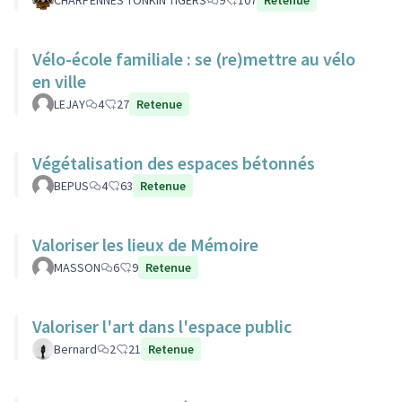
CHARPENNES TONKIN TIGERS
9
107
Retenue
Vélo-école familiale : se (re)mettre au vélo
en ville
LEJAY
4
27
Retenue
Végétalisation des espaces bétonnés
BEPUS
4
63
Retenue
Valoriser les lieux de Mémoire
MASSON
6
9
Retenue
Valoriser l'art dans l'espace public
Bernard
2
21
Retenue