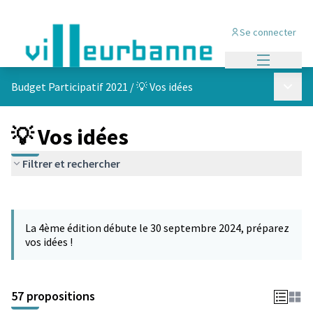
Se connecter
Menu princi
Menu p
Budget Participatif 2021
/
💡 Vos idées
💡 Vos idées
Filtrer et rechercher
Passer la carte
L'élément suivant est une carte qui présente les éléments de cet
La 4ème édition débute le 30 septembre 2024, préparez
vos idées !
57 propositions