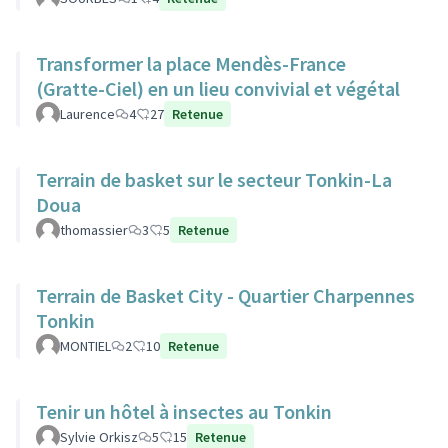
Transformer la place Mendès-France
(Gratte-Ciel) en un lieu convivial et végétal
Laurence
4
27
Retenue
Terrain de basket sur le secteur Tonkin-La
Doua
thomassier
3
5
Retenue
Terrain de Basket City - Quartier Charpennes
Tonkin
MONTIEL
2
10
Retenue
Tenir un hôtel à insectes au Tonkin
Sylvie Orkisz
5
15
Retenue