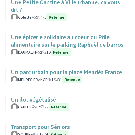
Une Petite Cantine à Villeurbanne, ça vous
dit ?
Colette
6
75
Retenue
Une épicerie solidaire au coeur du Pôle
alimentaire sur le parking Raphaël de barros
DAUMALIN
2
10
Retenue
Un parc urbain pour la place Mendès France
MENDES FRANCE
1
31
Retenue
Un ilot végétalisé
CARLES
12
22
Retenue
Transport pour Séniors
SOURBES
1
4
Retenue