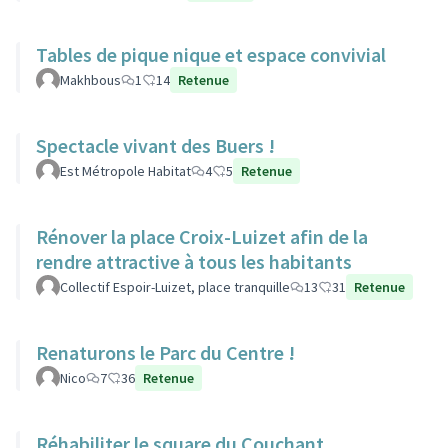
Tables de pique nique et espace convivial
Makhbous
1
14
Retenue
Spectacle vivant des Buers !
Est Métropole Habitat
4
5
Retenue
Rénover la place Croix-Luizet afin de la
rendre attractive à tous les habitants
Collectif Espoir-Luizet, place tranquille
13
31
Retenue
Renaturons le Parc du Centre !
Nico
7
36
Retenue
Réhabiliter le square du Couchant