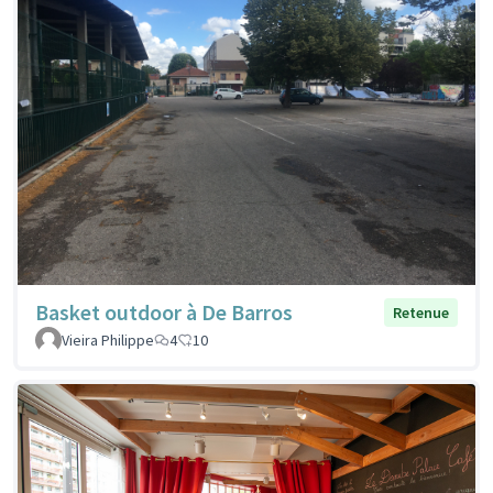
Basket outdoor à De Barros
Retenue
Vieira Philippe
4
10