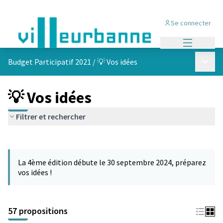
Se connecter
Menu princi
Menu p
Budget Participatif 2021
/
💡 Vos idées
💡 Vos idées
Filtrer et rechercher
Passer la carte
L'élément suivant est une carte qui présente les éléments de cet
La 4ème édition débute le 30 septembre 2024, préparez
vos idées !
57 propositions