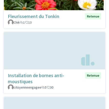
Fleurissement du Tonkin
Retenue
Chik
1
13
Installation de bornes anti-
Retenue
moustiques
citoyenneengagee
5
30