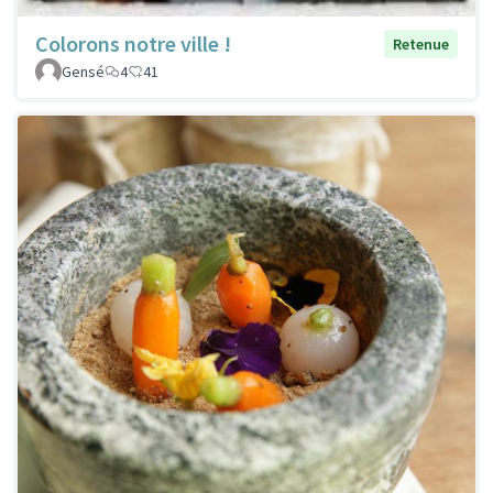
Colorons notre ville !
Retenue
Gensé
4
41