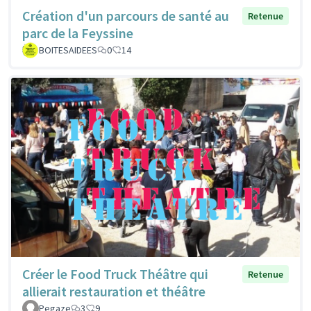
Création d'un parcours de santé au
Retenue
parc de la Feyssine
BOITESAIDEES
0
14
Créer le Food Truck Théâtre qui
Retenue
allierait restauration et théâtre
Pegaze
3
9