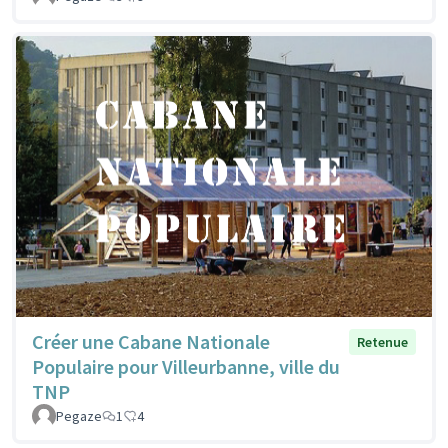
Créer une Cabane Nationale
Retenue
Populaire pour Villeurbanne, ville du
TNP
Pegaze
1
4