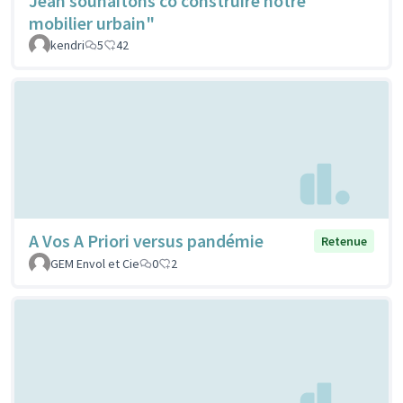
Jean souhaitons co construire notre
mobilier urbain"
kendri
5
42
A Vos A Priori versus pandémie
Retenue
GEM Envol et Cie
0
2