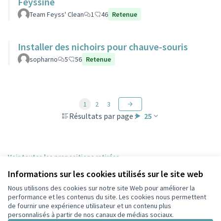
Feyssine
Team Feyss' Clean
1
46
Retenue
Installer des nichoirs pour chauve-souris
sopharno
5
56
Retenue
1
2
3
Résultats par page :
25
Voir toutes les propositions retirées
Informations sur les cookies utilisés sur le site web
Nous utilisons des cookies sur notre site Web pour améliorer la
Conditions d'utilisation
performance et les contenus du site. Les cookies nous permettent
Paramètres des cookies
de fournir une expérience utilisateur et un contenu plus
Participez Villeurbanne sur X
Participez Villeurbanne sur Facebook
Participez Villeurbanne sur Instagram
Participez Villeurbanne sur YouTube
personnalisés à partir de nos canaux de médias sociaux.