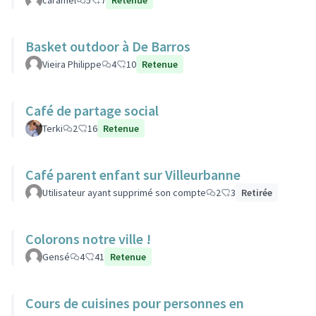
caramel
5
7
Retenue
Basket outdoor à De Barros
Vieira Philippe
4
10
Retenue
Café de partage social
Terki
2
16
Retenue
Café parent enfant sur Villeurbanne
Utilisateur ayant supprimé son compte
2
3
Retirée
Colorons notre ville !
Gensé
4
41
Retenue
Cours de cuisines pour personnes en