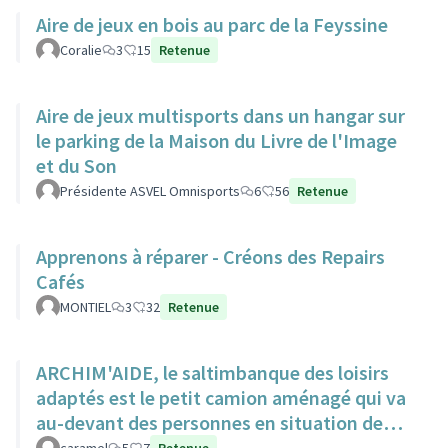
Aire de jeux en bois au parc de la Feyssine
Coralie
3
15
Retenue
Aire de jeux multisports dans un hangar sur
le parking de la Maison du Livre de l'Image
et du Son
Présidente ASVEL Omnisports
6
56
Retenue
Apprenons à réparer - Créons des Repairs
Cafés
MONTIEL
3
32
Retenue
ARCHIM'AIDE, le saltimbanque des loisirs
adaptés est le petit camion aménagé qui va
au-devant des personnes en situation de
handicap pour animations