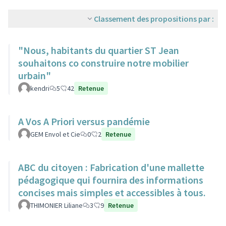
Classement des propositions par :
"Nous, habitants du quartier ST Jean
souhaitons co construire notre mobilier
urbain"
kendri
5
42
Retenue
A Vos A Priori versus pandémie
GEM Envol et Cie
0
2
Retenue
ABC du citoyen : Fabrication d'une mallette
pédagogique qui fournira des informations
concises mais simples et accessibles à tous.
THIMONIER Liliane
3
9
Retenue