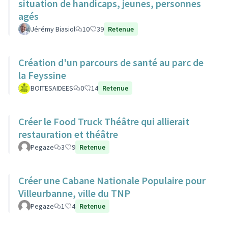
situation de handicaps, jeunes, personnes
agés
Jérémy Biasiol
10
39
Retenue
Création d'un parcours de santé au parc de
la Feyssine
BOITESAIDEES
0
14
Retenue
Créer le Food Truck Théâtre qui allierait
restauration et théâtre
Pegaze
3
9
Retenue
Créer une Cabane Nationale Populaire pour
Villeurbanne, ville du TNP
Pegaze
1
4
Retenue