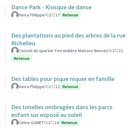
Dance Park - Kiosque de danse
Vieira Philippe
2
17
Retenue
Des plantations au pied des arbres de la rue
Richelieu
Conseil de quartier Ferrandière Maisons Neuves
2
11
Retenue
Des tables pour pique niquer en famille
Vieira Philippe
1
12
Retenue
Des tonelles ombragées dans les parcs
enfant sur exposé au soleil
Celine GAMET
2
16
Retenue