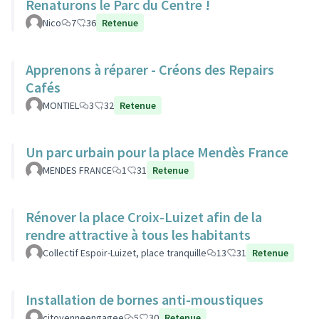
Renaturons le Parc du Centre !
Nico
7
36
Retenue
Apprenons à réparer - Créons des Repairs
Cafés
MONTIEL
3
32
Retenue
Un parc urbain pour la place Mendès France
MENDES FRANCE
1
31
Retenue
Rénover la place Croix-Luizet afin de la
rendre attractive à tous les habitants
Collectif Espoir-Luizet, place tranquille
13
31
Retenue
Installation de bornes anti-moustiques
citoyenneengagee
5
30
Retenue