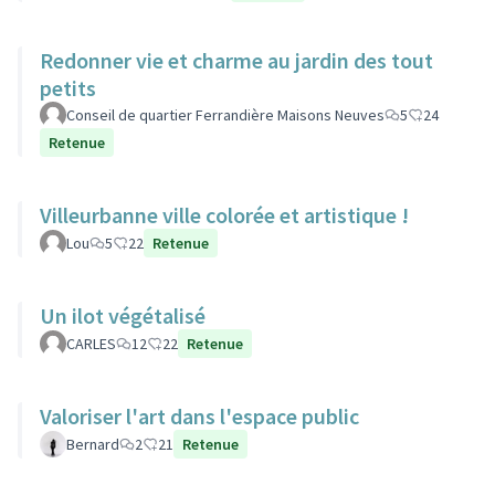
Redonner vie et charme au jardin des tout
petits
Conseil de quartier Ferrandière Maisons Neuves
5
24
Retenue
Villeurbanne ville colorée et artistique !
Lou
5
22
Retenue
Un ilot végétalisé
CARLES
12
22
Retenue
Valoriser l'art dans l'espace public
Bernard
2
21
Retenue