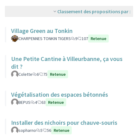
Classement des propositions par :
Village Green au Tonkin
CHARPENNES TONKIN TIGERS
9
107
Retenue
Une Petite Cantine à Villeurbanne, ça vous
dit ?
Colette
6
75
Retenue
Végétalisation des espaces bétonnés
BEPUS
4
63
Retenue
Installer des nichoirs pour chauve-souris
sopharno
5
56
Retenue