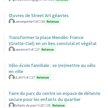
Œuvres de Street Art géantes
Latrompette
6
30
Retenue
Transformer la place Mendès-France
(Gratte-Ciel) en un lieu convivial et végétal
Laurence
4
27
Retenue
Vélo-école familiale : se (re)mettre au vélo
en ville
LEJAY
4
27
Retenue
Faire du parc du centre un espace de détente
secure pour les enfants du quartier
Enfants du parc
25
25
Retenue