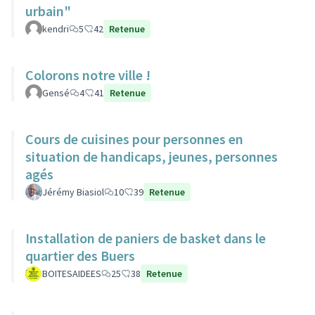
urbain"
kendri
5
42
Retenue
Colorons notre ville !
Gensé
4
41
Retenue
Cours de cuisines pour personnes en
situation de handicaps, jeunes, personnes
agés
Jérémy Biasiol
10
39
Retenue
Installation de paniers de basket dans le
quartier des Buers
BOITESAIDEES
25
38
Retenue