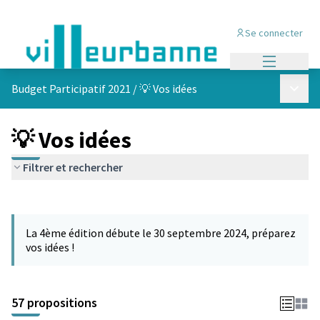
Se connecter
Menu princi
Menu p
Budget Participatif 2021
/
💡 Vos idées
💡 Vos idées
Filtrer et rechercher
Passer la carte
L'élément suivant est une carte qui présente les éléments de cet
La 4ème édition débute le 30 septembre 2024, préparez
vos idées !
57 propositions