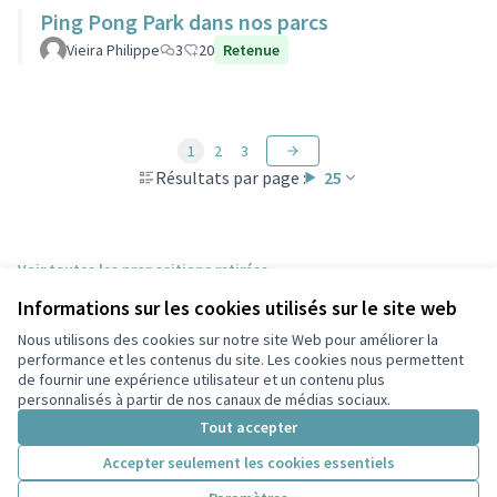
Ping Pong Park dans nos parcs
Vieira Philippe
3
20
Retenue
1
2
3
Résultats par page :
25
Voir toutes les propositions retirées
Informations sur les cookies utilisés sur le site web
Nous utilisons des cookies sur notre site Web pour améliorer la
Conditions d'utilisation
performance et les contenus du site. Les cookies nous permettent
Paramètres des cookies
de fournir une expérience utilisateur et un contenu plus
Participez Villeurbanne sur X
Participez Villeurbanne sur Facebook
Participez Villeurbanne sur Instagram
Participez Villeurbanne sur YouTube
personnalisés à partir de nos canaux de médias sociaux.
(Lien externe)
(Lien externe)
(Lien externe)
(Lien externe)
Tout accepter
Accepter seulement les cookies essentiels
Licence Cre
(Lien extern